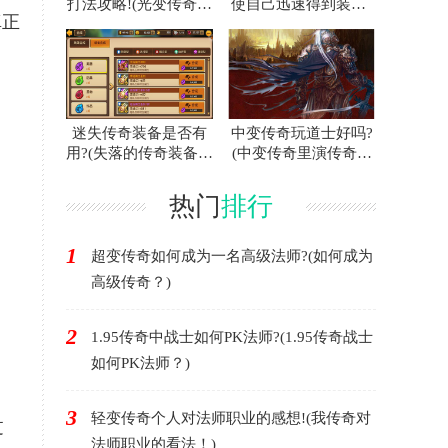
打法攻略!(光变传奇白
使自己迅速得到装备?
真正
门蜘蛛的攻略指南！)
(联合打击传奇游戏中
如何快速获得装备？)
迷失传奇装备是否有
中变传奇玩道士好吗?
用?(失落的传奇装备有
(中变传奇里演传奇好
用吗？)
不好？)
热门
排行
1
超变传奇如何成为一名高级法师?(如何成为
高级传奇？)
2
1.95传奇中战士如何PK法师?(1.95传奇战士
如何PK法师？)
3
轻变传奇个人对法师职业的感想!(我传奇对
过
法师职业的看法！)