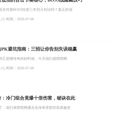
低估的合击节奏核心，BOSS战隐藏技巧
还在对着BOSS狂按三年烈火剑法吗？真正的顶
时间：2026-07-06
击PK避坑指南：三招让你告别失误稳赢
静正是聊传奇的好时候。今天咱们就唠唠网
时间：2026-07-06
奇：冷门组合竟爆十倍伤害，秘诀在此
了，咱们来唠唠网通合击传奇里那些容易被忽