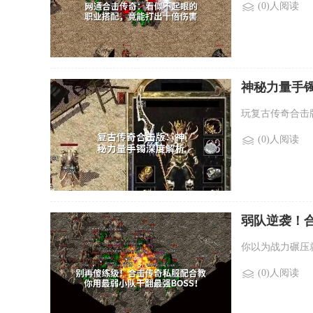
(0)人阅读
神秘力量手
玩复古传奇合击
(0)人阅读
弱队逆袭！合
你以为战力碾压
(0)人阅读