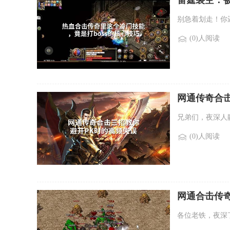
雷霆裂空：被
别急着划走！你
(0)人阅读
网通传奇合
兄弟们，夜深人
(0)人阅读
网通合击传
各位老铁，夜深