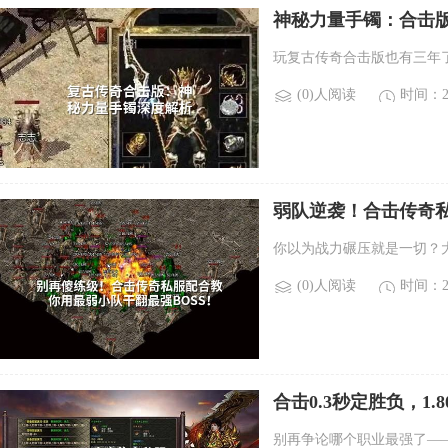
神秘力量手镯：合击
玩复古传奇合击版也有三年了
(0)人阅读
时间：20
弱队逆袭！合击传奇私
你以为战力碾压就是一切？
(0)人阅读
时间：20
合击0.3秒定胜负，1.
别再争论哪个职业最强了——