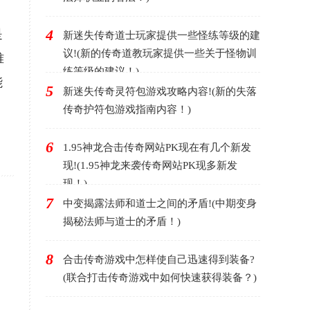
4
是
新迷失传奇道士玩家提供一些怪练等级的建
议!(新的传奇道教玩家提供一些关于怪物训
难
练等级的建议！)
能
5
新迷失传奇灵符包游戏攻略内容!(新的失落
。
传奇护符包游戏指南内容！)
6
1.95神龙合击传奇网站PK现在有几个新发
现!(1.95神龙来袭传奇网站PK现多新发
现！)
7
中变揭露法师和道士之间的矛盾!(中期变身
揭秘法师与道士的矛盾！)
8
合击传奇游戏中怎样使自己迅速得到装备?
(联合打击传奇游戏中如何快速获得装备？)