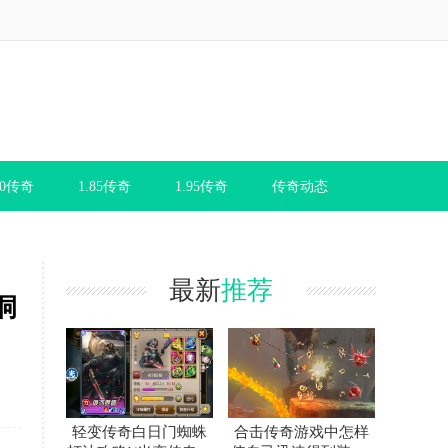
80传奇
1.85传奇
1.95传奇
传奇动态
最新
推荐
洞
轻变传奇白日门蜘蛛
合击传奇游戏中怎样