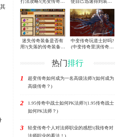
打法攻略!(光变传奇白
使自己迅速得到装备?
其
门蜘蛛的攻略指南！)
(联合打击传奇游戏中
如何快速获得装备？)
迷失传奇装备是否有
中变传奇玩道士好吗?
用?(失落的传奇装备有
(中变传奇里演传奇好
用吗？)
不好？)
热门
排行
1
超变传奇如何成为一名高级法师?(如何成为
高级传奇？)
2
1.95传奇中战士如何PK法师?(1.95传奇战士
如何PK法师？)
身
3
轻变传奇个人对法师职业的感想!(我传奇对
法师职业的看法！)