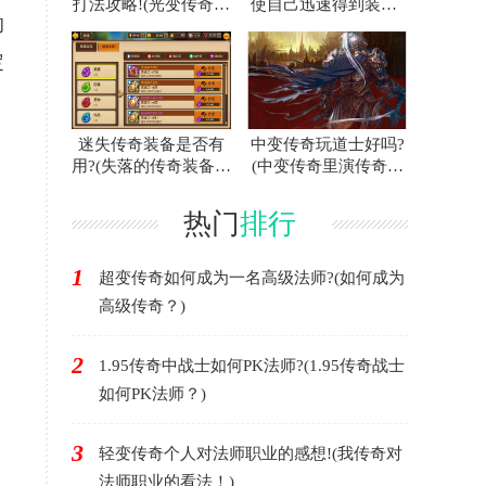
打法攻略!(光变传奇白
使自己迅速得到装备?
的
门蜘蛛的攻略指南！)
(联合打击传奇游戏中
如何快速获得装备？)
定
迷失传奇装备是否有
中变传奇玩道士好吗?
用?(失落的传奇装备有
(中变传奇里演传奇好
用吗？)
不好？)
热门
排行
1
超变传奇如何成为一名高级法师?(如何成为
高级传奇？)
2
1.95传奇中战士如何PK法师?(1.95传奇战士
如何PK法师？)
3
轻变传奇个人对法师职业的感想!(我传奇对
法师职业的看法！)