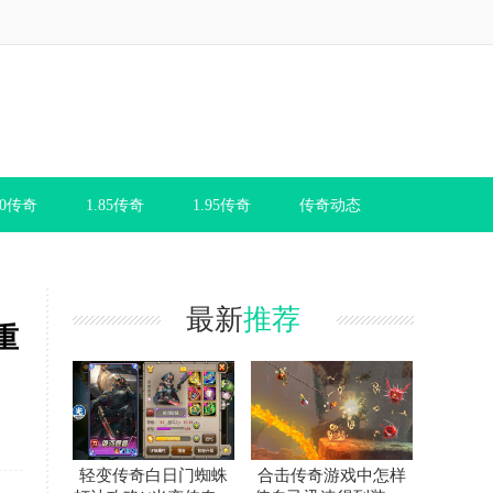
80传奇
1.85传奇
1.95传奇
传奇动态
最新
推荐
重
轻变传奇白日门蜘蛛
合击传奇游戏中怎样