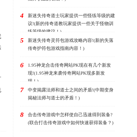
4
新迷失传奇道士玩家提供一些怪练等级的建
议!(新的传奇道教玩家提供一些关于怪物训
，
练等级的建议！)
就
5
新迷失传奇灵符包游戏攻略内容!(新的失落
法
传奇护符包游戏指南内容！)
6
1.95神龙合击传奇网站PK现在有几个新发
现!(1.95神龙来袭传奇网站PK现多新发
可
现！)
7
也
中变揭露法师和道士之间的矛盾!(中期变身
揭秘法师与道士的矛盾！)
8
合击传奇游戏中怎样使自己迅速得到装备?
(联合打击传奇游戏中如何快速获得装备？)