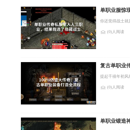
单职业服惊
你还觉得战士就
(0)人阅读
复古单职业
提起千禧年初风
(0)人阅读
单职业锻造