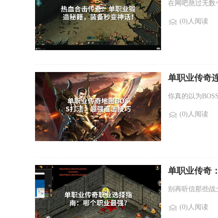
在网吧熬过无数
(0)人阅读
单职业传奇连
你真的以为BO
(0)人阅读
单职业传奇
别再听信那些战
(0)人阅读