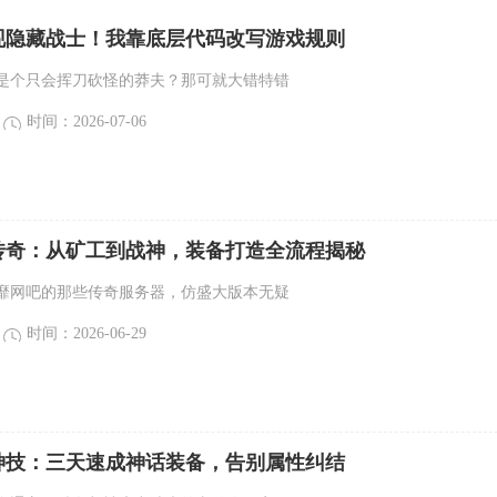
现隐藏战士！我靠底层代码改写游戏规则
是个只会挥刀砍怪的莽夫？那可就大错特错
时间：2026-07-06
传奇：从矿工到战神，装备打造全流程揭秘
靡网吧的那些传奇服务器，仿盛大版本无疑
时间：2026-06-29
神技：三天速成神话装备，告别属性纠结