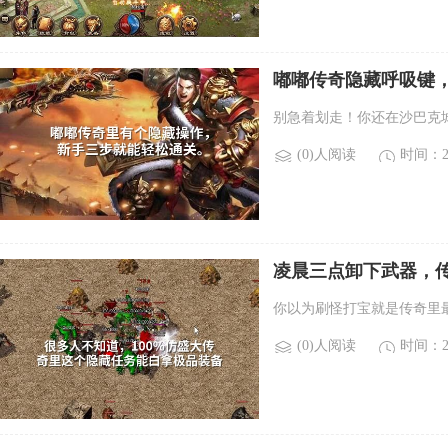
嘟嘟传奇隐藏呼吸键
别急着划走！你还在沙巴克
(0)人阅读
时间：20
凌晨三点卸下武器，传
你以为刷怪打宝就是传奇里
(0)人阅读
时间：20