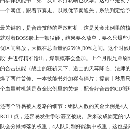
的群体技能书；第三次正常打就啥也没爆。这可不是玄
一个阈值，跟着节奏走。以最优节奏通关，系统判定给
最关键的，是合击技能的释放时机，这是黄金比例里的
就对着BOSS脸上一顿猛砸，结果要么放空，要么只爆些
优区间释放，大概在总血量的25%到30%之间。这个时候
段”并进行精准输出，爆装概率会叠加。上个月跟兄弟刷骨
的合击技能（战士的狂斩天下、道士的天尊降临、法师
爆了两件首饰、一本技能书外加稀有碎片；提前十秒甩
个血量时机就是黄金比例里的关键，配合好合击的CD循
还有个容易被人忽略的细节：组队人数的黄金比例是4人
ROLL点，还容易发生争吵甚至被踢。后来改成固定的4
队会分摊掉落的权重，4人队则刚好能集中权重，这也是