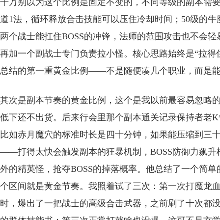
千万别以为这个比例是固定不变的，不同等级的副本需要
道1法，循环释放合击技能可以压住冷却时间；50级的牛
两个战士能扛住BOSS的冲锋，法师的范围攻击也不会轻
再加一个副战士专门负责拉小怪。核心思路始终是“拉得
总结的第一重黄金比例——不是随便凑几个职业，而是
其次是副本节奏的黄金比例，这个是我以前最容易忽略
低下还不出货。后来行会里那个副本通关记录保持者老K
比如赤月魔穴的标准时长是四十分钟，如果能压缩到三
——打得太快会触发副本的狂暴机制，BOSS防御力飙
外的精英怪，抢夺BOSS的掉落概率。他总结了一个简单的比
个区间就是黄金节奏。我照着试了三次：第一次打魔龙血域
时，爆出了一把战士的高级合击武器，之前刷了十次都