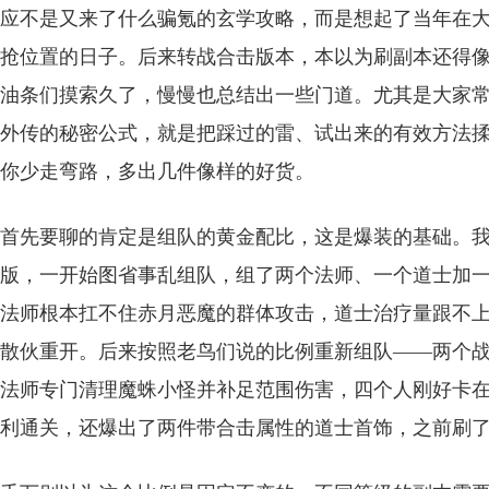
应不是又来了什么骗氪的玄学攻略，而是想起了当年在
抢位置的日子。后来转战合击版本，本以为刷副本还得
油条们摸索久了，慢慢也总结出一些门道。尤其是大家常
外传的秘密公式，就是把踩过的雷、试出来的有效方法
你少走弯路，多出几件像样的好货。
首先要聊的肯定是组队的黄金配比，这是爆装的基础。
版，一开始图省事乱组队，组了两个法师、一个道士加
法师根本扛不住赤月恶魔的群体攻击，道士治疗量跟不
散伙重开。后来按照老鸟们说的比例重新组队——两个
法师专门清理魔蛛小怪并补足范围伤害，四个人刚好卡
利通关，还爆出了两件带合击属性的道士首饰，之前刷