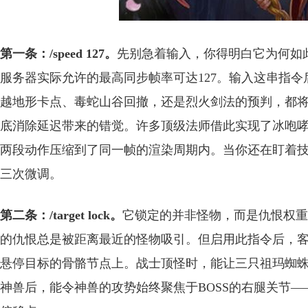
第一条：/speed 127。
先别急着输入，你得明白它为何如此
服务器实际允许的最高同步帧率可达127。输入这串指
越地形卡点、毒蛇山谷回撤，还是烈火剑法的预判，都
底消除延迟带来的错觉。许多顶级法师借此实现了冰咆哮
两段动作压缩到了同一帧的渲染周期内。当你还在盯着技
三次微调。
第二条：/target lock。
它锁定的并非怪物，而是仇恨权重
的仇恨总是被距离最近的怪物吸引。但启用此指令后，
悬停目标的骨骼节点上。战士顶怪时，能让三只祖玛蜘
神兽后，能令神兽的攻势始终聚焦于BOSS的右腿关节—