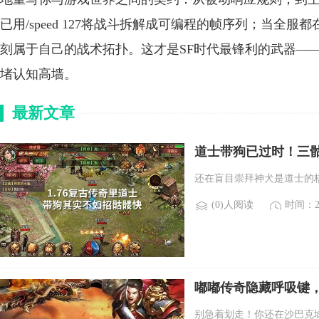
已用/speed 127将战斗拆解成可编程的帧序列；当全服都在
刻属于自己的战术拓扑。这才是SF时代最锋利的武器—
堵认知高墙。
最新文章
道士带狗已过时！三
还在盲目崇拜神犬是道士的
(0)人阅读
时间：20
嘟嘟传奇隐藏呼吸键
别急着划走！你还在沙巴克