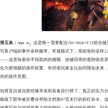
第五条：/sys -v。
这是唯一需要配合Alt+Shift+F1
写客户端的事件采样频率。常规模式下，系统每秒采样12
——这意味着你手指肌肉的微颤、按键回弹的毫秒级差
化为更细腻的操作权重。有些老玩家走位如同预知未来
你的操作意图。
别再盲目迷信那些爆率表和装备排行榜了。真正的实力
敢敲下那串被折叠在帮助文档第87页末行的斜杠命令。
地重写你与游戏世界之间的契约：从被动响应规则，到