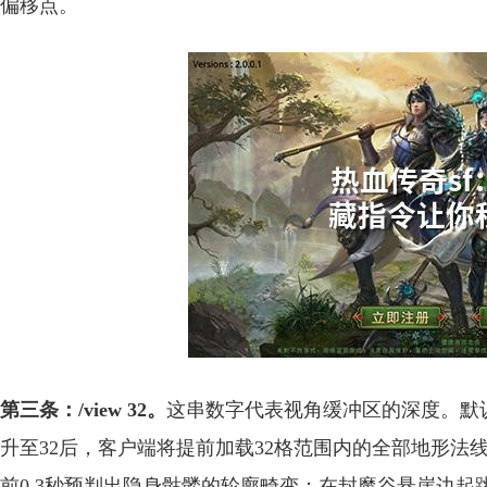
偏移点。
第三条：/view 32。
这串数字代表视角缓冲区的深度。默
升至32后，客户端将提前加载32格范围内的全部地形
前0.3秒预判出隐身骷髅的轮廓畸变；在封魔谷悬崖边起跳