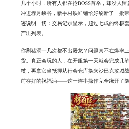
几个小时，所有人都在抢BOSS首杀，却没人
冲进赤月峡谷，新手村铁匠铺恰好刷新了一批
迹说明一切：交易记录显示，超过七成的终极
产出列表。
你刷猪洞十几次都不出屠龙？问题真不在爆率
货。真正会玩的人，在开服第一天就会完成几
杖，再拿它当抵押从行会仓库换来沙巴克攻城
前存好的祝福油——这一连串操作完全绕开了