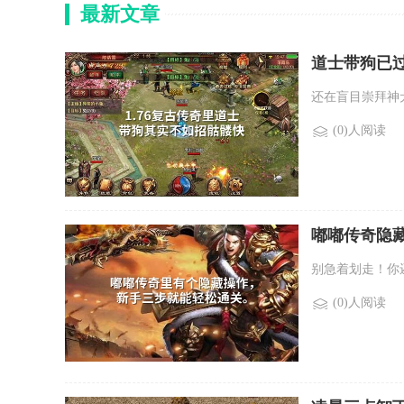
最新文章
道士带狗已
还在盲目崇拜神
(0)人阅读
嘟嘟传奇隐
别急着划走！你
(0)人阅读