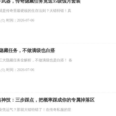
下武器，传奇隐藏任务竟送35级蚀月套装
就是传奇里最硬核的生存法则？大错特错！真
时间：2026-07-06
大隐藏任务，不做满级也白搭
三大隐藏任务全解析，不做满级也是白搭！ 各
时间：2026-07-06
装神技：三步踩点，把概率踩成你的专属掉落区
全凭运气？那就大错特错了！在传奇私服的世