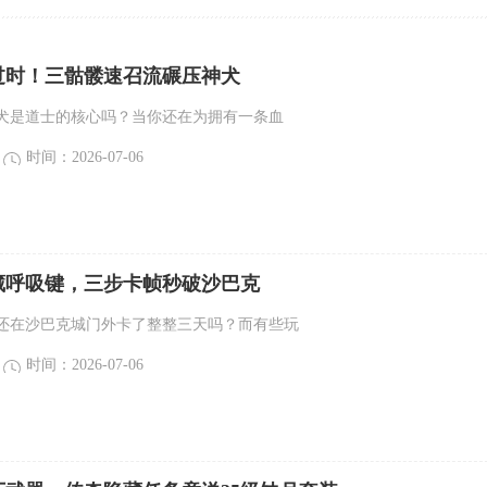
过时！三骷髅速召流碾压神犬
犬是道士的核心吗？当你还在为拥有一条血
时间：2026-07-06
藏呼吸键，三步卡帧秒破沙巴克
还在沙巴克城门外卡了整整三天吗？而有些玩
时间：2026-07-06