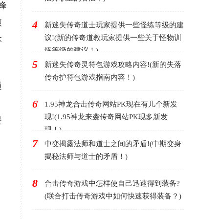
蜂
痕
4
新迷失传奇道士玩家提供一些怪练等级的建
议!(新的传奇道教玩家提供一些关于怪物训
本
练等级的建议！)
5
新迷失传奇灵符包游戏攻略内容!(新的失落
传奇护符包游戏指南内容！)
通
6
1.95神龙合击传奇网站PK现在有几个新发
现!(1.95神龙来袭传奇网站PK现多新发
提
现！)
7
中变揭露法师和道士之间的矛盾!(中期变身
揭秘法师与道士的矛盾！)
8
合击传奇游戏中怎样使自己迅速得到装备?
(联合打击传奇游戏中如何快速获得装备？)