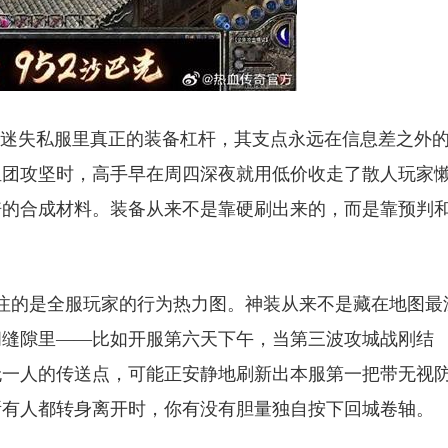
。迷失私服里真正的装备杠杆，其支点永远在信息差之外
组团攻坚时，高手早在周四深夜就用低价收走了散人玩家
倍的合成材料。装备从来不是靠硬刷出来的，而是靠预判
关注的是全服玩家的行为热力图。神装从来不是藏在地图最
间缝隙里——比如开服第六天下午，当第三波攻城战刚结
无一人的传送点，可能正安静地刷新出本服第一把带无视
所有人都转身离开时，你有没有胆量独自按下回城卷轴。