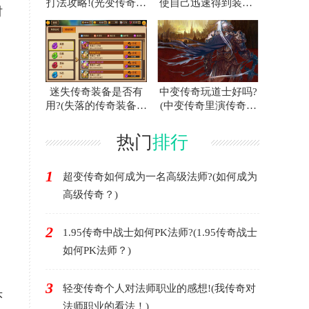
打法攻略!(光变传奇白
使自己迅速得到装备?
时
门蜘蛛的攻略指南！)
(联合打击传奇游戏中
如何快速获得装备？)
迷失传奇装备是否有
中变传奇玩道士好吗?
用?(失落的传奇装备有
(中变传奇里演传奇好
用吗？)
不好？)
热门
排行
1
超变传奇如何成为一名高级法师?(如何成为
高级传奇？)
2
1.95传奇中战士如何PK法师?(1.95传奇战士
如何PK法师？)
3
轻变传奇个人对法师职业的感想!(我传奇对
头
法师职业的看法！)