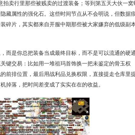
留意拍卖行里那些被贱卖的过渡装备；等到第五天大伙一窝
带隐藏属性的强化石。这些时间节点从不会明说，但数据
套装碎片，其实都来自开服中期那些被大家嫌弃的低级副
上，而是你总把装备当成最终目标，而不是可以流通的硬
笔关键交易：比如用一堆祖玛首饰换一把未鉴定的骨玉权
战的前排位置，最后用战利品兑换权限，直接提走仓库里
随机掉落，把时间差变成了实实在在的收益。