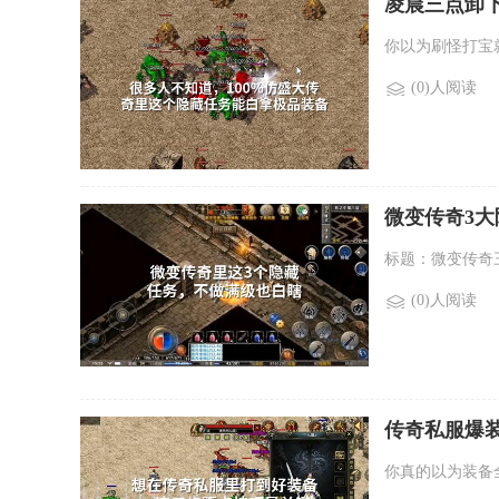
凌晨三点卸
你以为刷怪打宝
(0)人阅读
微变传奇3
标题：微变传奇
(0)人阅读
传奇私服爆
你真的以为装备