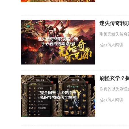
迷失传奇转
刚领完迷失传奇
(0)人阅读
刷怪玄学？揭
你真的以为刷怪
(0)人阅读