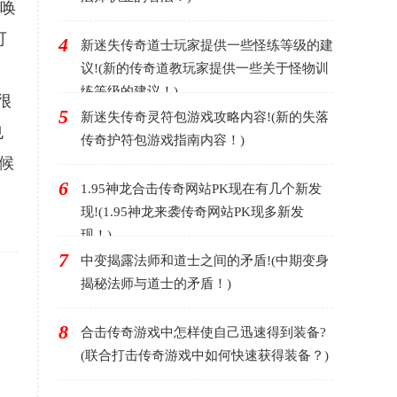
召唤
可
4
新迷失传奇道士玩家提供一些怪练等级的建
议!(新的传奇道教玩家提供一些关于怪物训
练等级的建议！)
很
5
新迷失传奇灵符包游戏攻略内容!(新的失落
也
传奇护符包游戏指南内容！)
候
6
1.95神龙合击传奇网站PK现在有几个新发
现!(1.95神龙来袭传奇网站PK现多新发
现！)
7
中变揭露法师和道士之间的矛盾!(中期变身
揭秘法师与道士的矛盾！)
8
合击传奇游戏中怎样使自己迅速得到装备?
(联合打击传奇游戏中如何快速获得装备？)