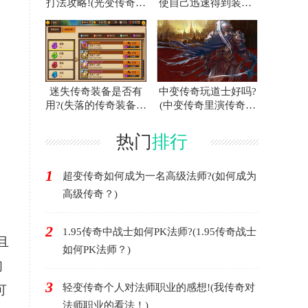
打法攻略!(光变传奇白
使自己迅速得到装备?
。
门蜘蛛的攻略指南！)
(联合打击传奇游戏中
如何快速获得装备？)
迷失传奇装备是否有
中变传奇玩道士好吗?
用?(失落的传奇装备有
(中变传奇里演传奇好
用吗？)
不好？)
热门
排行
1
超变传奇如何成为一名高级法师?(如何成为
高级传奇？)
2
1.95传奇中战士如何PK法师?(1.95传奇战士
且
如何PK法师？)
们
3
轻变传奇个人对法师职业的感想!(我传奇对
可
法师职业的看法！)