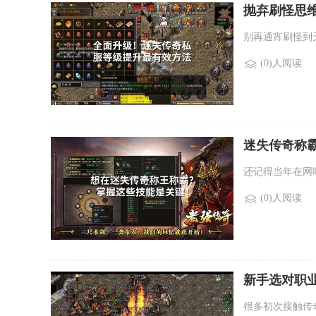
抛弃刷怪思
别再通宵刷怪到
(0)人阅读
迷失传奇称
还记得当年在网
(0)人阅读
新手选对职
很多初次接触传