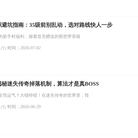
职避坑指南：35级前别乱动，选对路线快人一步
的新手村福利，握着首充赠送的那把带吞噬
时间：2026-07-02
秘迷失传奇掉落机制，算法才是真BOSS
全凭运气？大错特错！在迷失传奇的世界里，怪
时间：2026-06-29