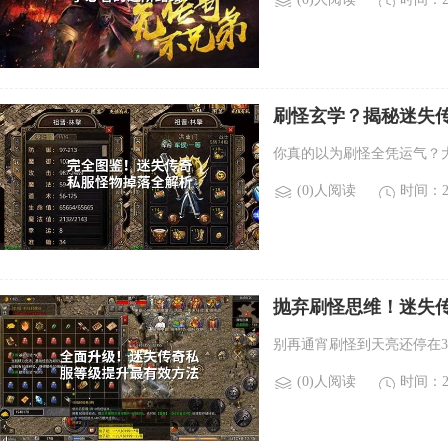
刷怪玄学？揭秘迷失传
你真的以为刷怪全凭运气？
(0)人阅读
时间：20
抛弃刷怪思维！迷失
别再通宵刷怪到天亮还停在
(0)人阅读
时间：20