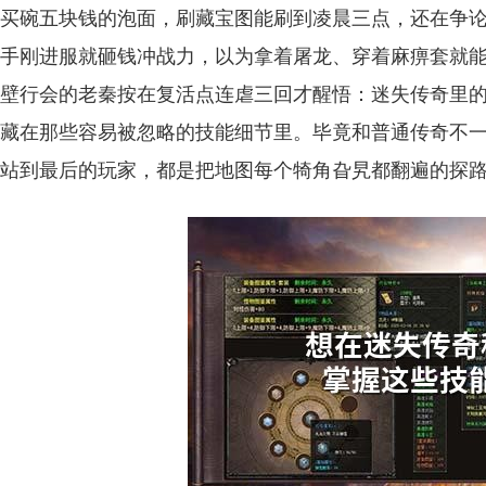
买碗五块钱的泡面，刷藏宝图能刷到凌晨三点，还在争
手刚进服就砸钱冲战力，以为拿着屠龙、穿着麻痹套就
壁行会的老秦按在复活点连虐三回才醒悟：迷失传奇里
藏在那些容易被忽略的技能细节里。毕竟和普通传奇不
站到最后的玩家，都是把地图每个犄角旮旯都翻遍的探