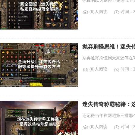
你真的以为刷怪全凭运气？
(0)人阅读
时间：20
抛弃刷怪思维！迷失
别再通宵刷怪到天亮还停在
(0)人阅读
时间：20
迷失传奇称霸秘籍：
还记得当年在网吧第三排那
(0)人阅读
时间：20