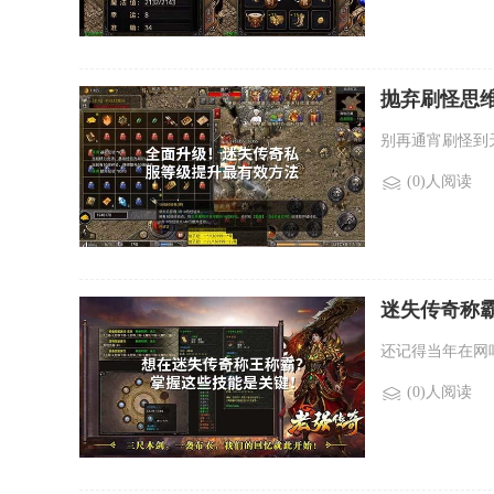
抛弃刷怪思
别再通宵刷怪到
(0)人阅读
迷失传奇称
还记得当年在网
(0)人阅读