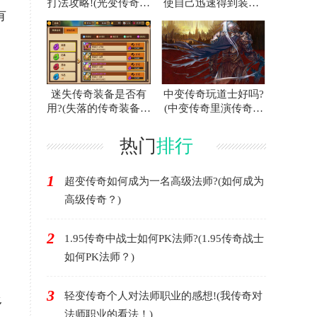
打法攻略!(光变传奇白
使自己迅速得到装备?
有
门蜘蛛的攻略指南！)
(联合打击传奇游戏中
如何快速获得装备？)
迷失传奇装备是否有
中变传奇玩道士好吗?
用?(失落的传奇装备有
(中变传奇里演传奇好
用吗？)
不好？)
热门
排行
1
超变传奇如何成为一名高级法师?(如何成为
高级传奇？)
2
1.95传奇中战士如何PK法师?(1.95传奇战士
如何PK法师？)
3
轻变传奇个人对法师职业的感想!(我传奇对
多
法师职业的看法！)