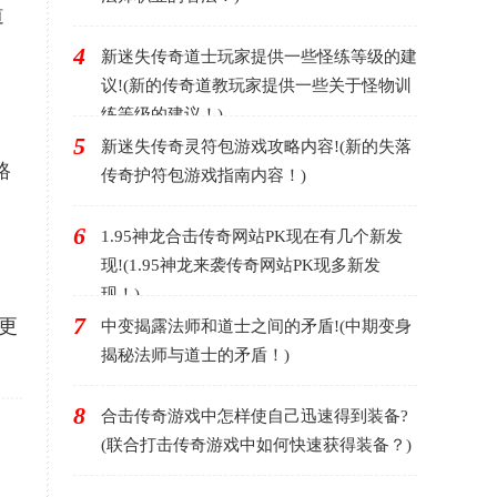
道
4
新迷失传奇道士玩家提供一些怪练等级的建
议!(新的传奇道教玩家提供一些关于怪物训
练等级的建议！)
5
新迷失传奇灵符包游戏攻略内容!(新的失落
路
传奇护符包游戏指南内容！)
，
6
1.95神龙合击传奇网站PK现在有几个新发
现!(1.95神龙来袭传奇网站PK现多新发
现！)
7
更
中变揭露法师和道士之间的矛盾!(中期变身
揭秘法师与道士的矛盾！)
8
合击传奇游戏中怎样使自己迅速得到装备?
(联合打击传奇游戏中如何快速获得装备？)