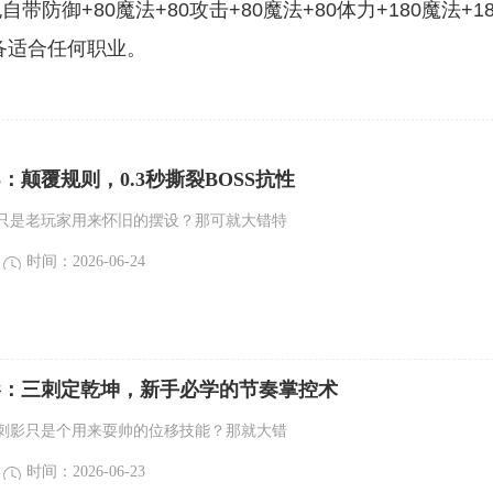
御+80魔法+80攻击+80魔法+80体力+180魔法+18
备适合任何职业。
5：颠覆规则，0.3秒撕裂BOSS抗性
只是老玩家用来怀旧的摆设？那可就大错特
时间：2026-06-24
刺影：三刺定乾坤，新手必学的节奏掌控术
刺影只是个用来耍帅的位移技能？那就大错
时间：2026-06-23