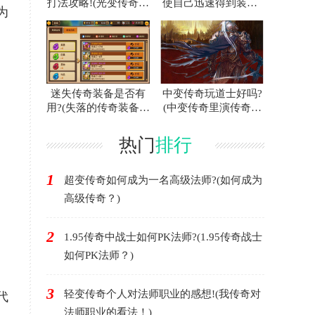
打法攻略!(光变传奇白
使自己迅速得到装备?
为
门蜘蛛的攻略指南！)
(联合打击传奇游戏中
如何快速获得装备？)
迷失传奇装备是否有
中变传奇玩道士好吗?
用?(失落的传奇装备有
(中变传奇里演传奇好
用吗？)
不好？)
热门
排行
1
超变传奇如何成为一名高级法师?(如何成为
高级传奇？)
2
1.95传奇中战士如何PK法师?(1.95传奇战士
如何PK法师？)
，
3
轻变传奇个人对法师职业的感想!(我传奇对
代
法师职业的看法！)