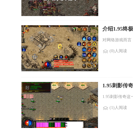
介绍1.95终
戏的特色和技
对网络游戏而言
(0)人阅读
1.95刺影
的用途。)
1.95刺影传
(1)人阅读