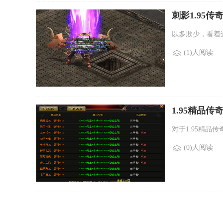
刺影1.95
欺少是一个好
以多欺少，看着
(1)人阅读
1.95精品传
对于1.95精
(0)人阅读