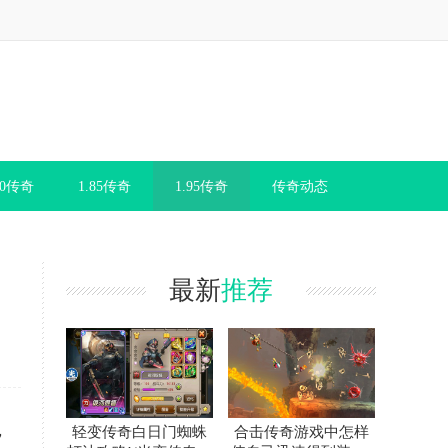
80传奇
1.85传奇
1.95传奇
传奇动态
最新
推荐
，
轻变传奇白日门蜘蛛
合击传奇游戏中怎样