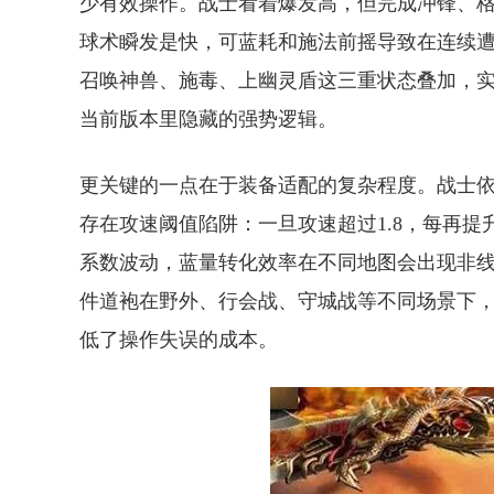
少有效操作。战士看着爆发高，但完成冲锋、格
球术瞬发是快，可蓝耗和施法前摇导致在连续遭
召唤神兽、施毒、上幽灵盾这三重状态叠加，实
当前版本里隐藏的强势逻辑。
更关键的一点在于装备适配的复杂程度。战士
存在攻速阈值陷阱：一旦攻速超过1.8，每再提
系数波动，蓝量转化效率在不同地图会出现非
件道袍在野外、行会战、守城战等不同场景下
低了操作失误的成本。