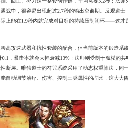
挡、回血、补刀这一整套动作链，平均需要3.2秒；法师
遇战中，很容易出现超过2.7秒的输出空窗期。反观道士
际上能在1.9秒内就完成对目标的持续压制闭环——这才
依赖高攻速武器和抗性套装的配合，但当前版本的锻造系
升0.1，暴击率就会大幅衰减13%；法师则受制于魔杖的共
线性断层。唯独道士的符咒系统采用了动态权重算法，同
，能自动调节治疗、伤害、控制三类属性的占比，这大大