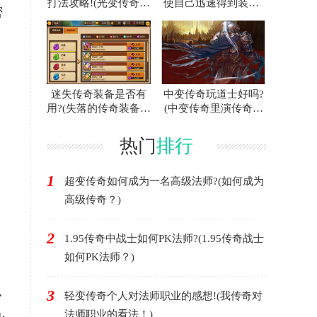
打法攻略!(光变传奇白
使自己迅速得到装备?
密
门蜘蛛的攻略指南！)
(联合打击传奇游戏中
如何快速获得装备？)
迷失传奇装备是否有
中变传奇玩道士好吗?
用?(失落的传奇装备有
(中变传奇里演传奇好
用吗？)
不好？)
热门
排行
1
超变传奇如何成为一名高级法师?(如何成为
高级传奇？)
2
1.95传奇中战士如何PK法师?(1.95传奇战士
如何PK法师？)
3
多
轻变传奇个人对法师职业的感想!(我传奇对
法师职业的看法！)