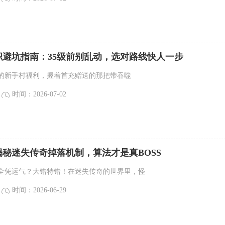
职避坑指南：35级前别乱动，选对路线快人一步
的新手村福利，握着首充赠送的那把带吞噬
时间：2026-07-02
秘迷失传奇掉落机制，算法才是真BOSS
全凭运气？大错特错！在迷失传奇的世界里，怪
时间：2026-06-29