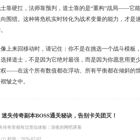
士靠硬扛，法师靠预判，道士靠的是“重构”战局——它
反向围猎。这种将危机实时转化为战术变量的能力，才是
学。
头像上来回移动时，请记住：你不是在挑选一个战斗模板
。选择道士，不是因为它绝对最强，而是因为你愿意用更
控权——在这个所有数值都在浮动、所有平衡都在倾斜的
辑褶皱之中。
迷失传奇副本BOSS通关秘诀，告别卡关团灭！
失传奇里都有过类似体验：深夜的网吧屏幕
时间：2026-07-02