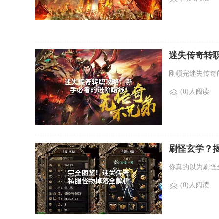
迷失传奇转
刚领完迷失传奇
(0)人阅读
刷怪玄学？揭
你真的以为刷怪
(0)人阅读