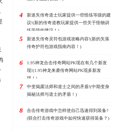
火
，
4
新迷失传奇道士玩家提供一些怪练等级的建
是
议!(新的传奇道教玩家提供一些关于怪物训
练等级的建议！)
5
新迷失传奇灵符包游戏攻略内容!(新的失落
传奇护符包游戏指南内容！)
统
鸣
6
1.95神龙合击传奇网站PK现在有几个新发
一
现!(1.95神龙来袭传奇网站PK现多新发
现！)
降
7
中变揭露法师和道士之间的矛盾!(中期变身
揭秘法师与道士的矛盾！)
8
合击传奇游戏中怎样使自己迅速得到装备?
(联合打击传奇游戏中如何快速获得装备？)