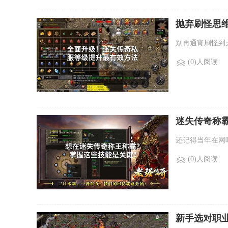
抛弃刷怪思
别再通宵刷怪到
(0)人阅读
迷失传奇称
还记得当年在网
(0)人阅读
新手选对职