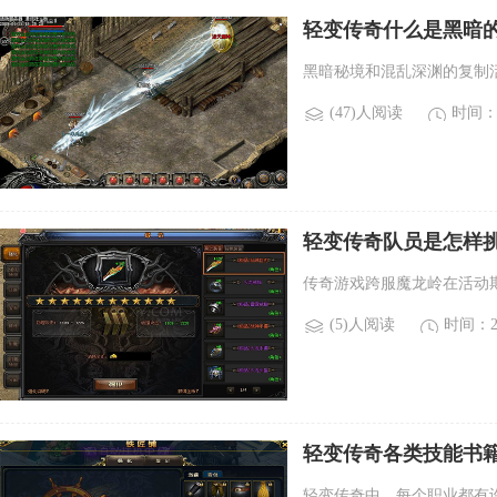
轻变传奇什么是黑暗的
什么？)
黑暗秘境和混乱深渊的复制
(47)人阅读
时间：2
轻变传奇队员是怎样挑
岭？)
传奇游戏跨服魔龙岭在活动
(5)人阅读
时间：20
轻变传奇各类技能书
取方式不同。)
轻变传奇中，每个职业都有