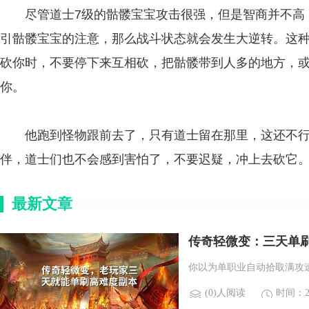
尽管道士7级的骷髅宝宝攻击很强，但是智商并不高，
引骷髅宝宝的注意，那么战斗状态就会发生大逆转。这
砍你时，不要停下来互相砍，把骷髅带到人多的地方，
你。
他跑到怪物跟前去了，只有道士留在那里，这还不行吗
伴，道士们也不会感到害怕了，不要迟疑，冲上去砍它
最新文章
传奇轻微变：三天单
你以为单职业自动拾取满攻速
(0)人阅读
时间：20