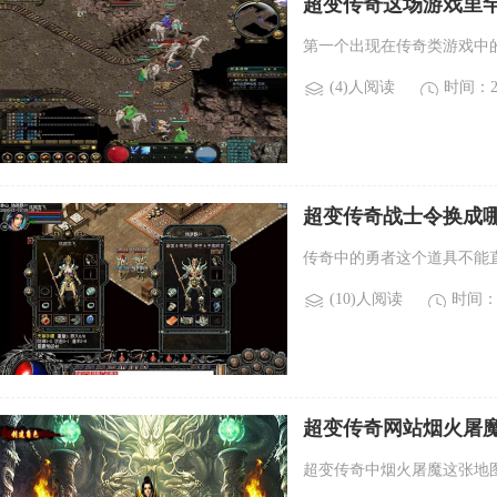
超变传奇这场游戏里罕
哪些稀有boss？)
第一个出现在传奇类游戏中的b
(4)人阅读
时间：20
超变传奇战士令换成哪
士令？)
传奇中的勇者这个道具不能
(10)人阅读
时间：2
超变传奇网站烟火屠
除魔如何单杀和连杀)
超变传奇中烟火屠魔这张地