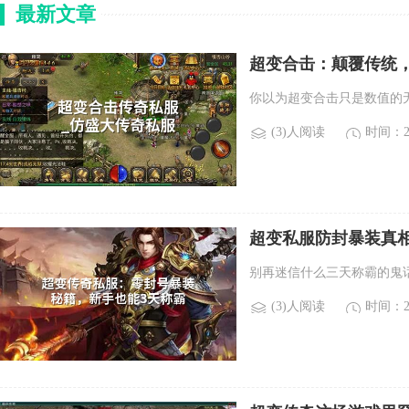
最新文章
超变合击：颠覆传统
你以为超变合击只是数值的
(3)人阅读
时间：20
超变私服防封暴装真
别再迷信什么三天称霸的鬼
(3)人阅读
时间：20