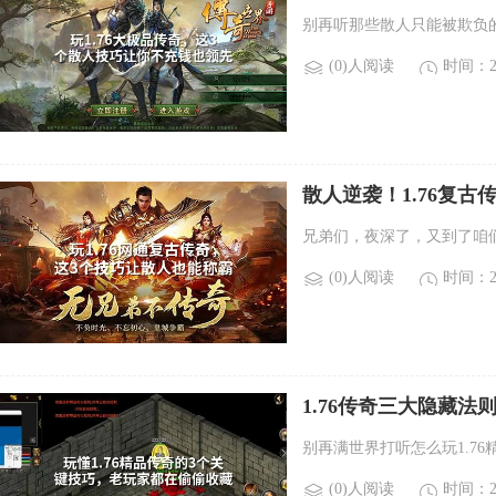
别再听那些散人只能被欺负的
(0)人阅读
时间：20
散人逆袭！1.76复古
兄弟们，夜深了，又到了咱
(0)人阅读
时间：20
1.76传奇三大隐藏
别再满世界打听怎么玩1.7
(0)人阅读
时间：20