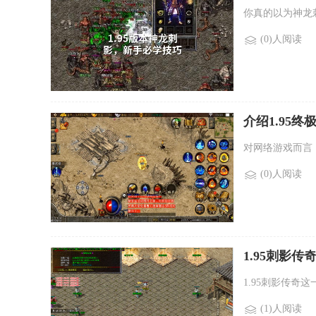
你真的以为神龙
(0)人阅读
介绍1.95终
戏的特色和技
对网络游戏而言
(0)人阅读
1.95刺影
的用途。)
1.95刺影传
(1)人阅读