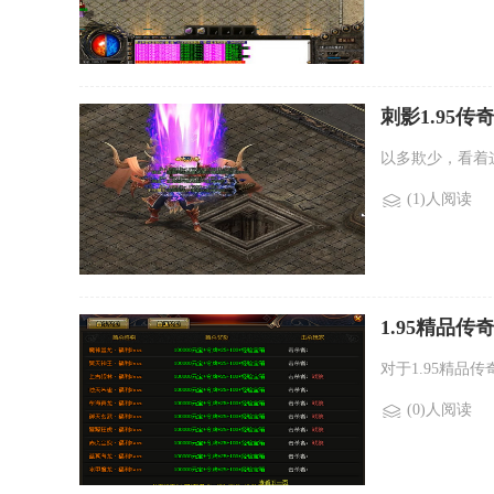
刺影1.95
欺少是一个好
以多欺少，看着
(1)人阅读
1.95精品传
对于1.95精
(0)人阅读