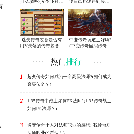
打法攻略!(光变传奇白
使自己迅速得到装备?
有
门蜘蛛的攻略指南！)
(联合打击传奇游戏中
如何快速获得装备？)
迷失传奇装备是否有
中变传奇玩道士好吗?
用?(失落的传奇装备有
(中变传奇里演传奇好
用吗？)
不好？)
热门
排行
1
超变传奇如何成为一名高级法师?(如何成为
高级传奇？)
2
1.95传奇中战士如何PK法师?(1.95传奇战士
如何PK法师？)
3
轻变传奇个人对法师职业的感想!(我传奇对
较
法师职业的看法！)