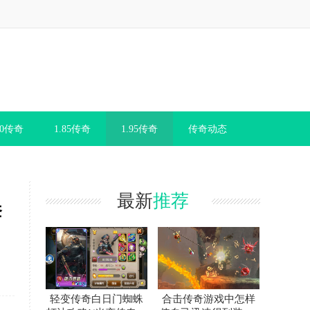
80传奇
1.85传奇
1.95传奇
传奇动态
最新
推荐
套
轻变传奇白日门蜘蛛
合击传奇游戏中怎样