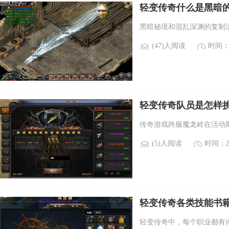
轻变传奇什么是黑暗的
什么？)
黑暗秘境和混乱深渊的复制
(47)人阅读
时间：2
轻变传奇队员是怎样挑
岭？)
传奇游戏跨服魔龙岭在活动
(5)人阅读
时间：20
轻变传奇各类技能书
取方式不同。)
轻变传奇中，每个职业都有