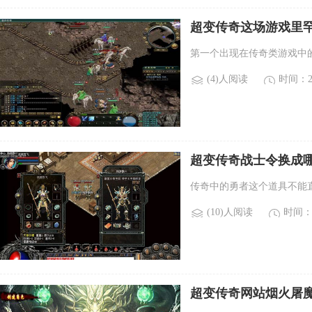
超变传奇这场游戏里罕
哪些稀有boss？)
第一个出现在传奇类游戏中的b
(4)人阅读
时间：20
超变传奇战士令换成哪
士令？)
传奇中的勇者这个道具不能
(10)人阅读
时间：2
超变传奇网站烟火屠
除魔如何单杀和连杀)