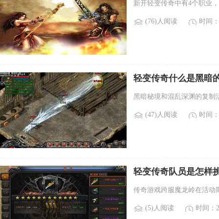
新开轻变传奇中有4个职业
(76)人阅读
时间：2
轻变传奇什么是黑暗的
什么？)
黑暗秘境和混乱深渊的复制
(47)人阅读
时间：2
轻变传奇队员是怎样挑
岭？)
传奇游戏跨服魔龙岭在活动
(5)人阅读
时间：20