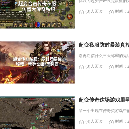
你以为超变合击只是数值的
(3)人阅读
时间：20
超变私服防封暴装真
别再迷信什么三天称霸的鬼
(3)人阅读
时间：20
超变传奇这场游戏里罕
哪些稀有boss？)
第一个出现在传奇类游戏中的b
(4)人阅读
时间：20