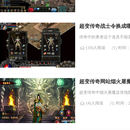
超变传奇战士令换成哪
士令？)
传奇中的勇者这个道具不能
(10)人阅读
时间：2
超变传奇网站烟火屠
除魔如何单杀和连杀)
超变传奇中烟火屠魔这张地
(4)人阅读
时间：20