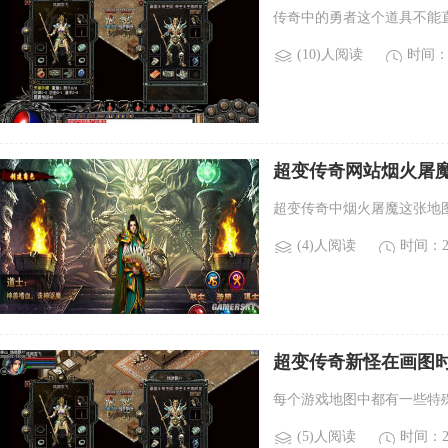
士令？)
传奇中的勇者这个道具不能
(10)人阅读
时间：2
超变传奇网站烟火屠
除魔如何单杀和连杀)
超变传奇中烟火屠魔这张地
(4)人阅读
时间：20
超变传奇新怪在画图
活。)
每个游戏地图中都有一些特
(5)人阅读
时间：20