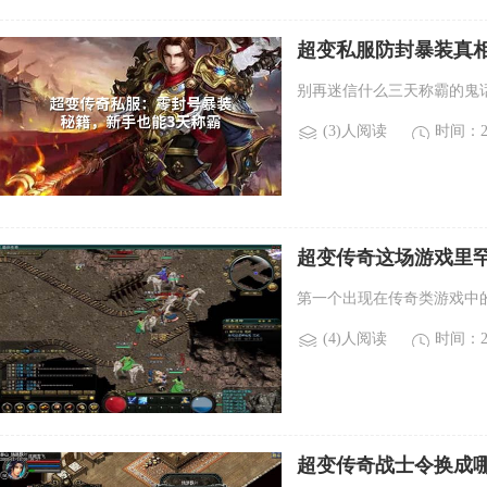
超变私服防封暴装真
别再迷信什么三天称霸的鬼
(3)人阅读
时间：20
超变传奇这场游戏里罕
哪些稀有boss？)
第一个出现在传奇类游戏中的b
(4)人阅读
时间：20
超变传奇战士令换成哪