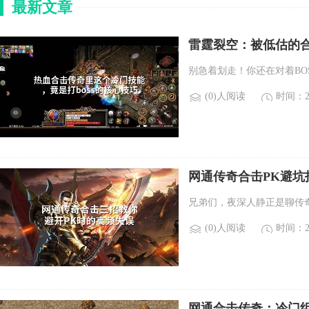
最新文章
雷霆裂空：被低估的合
别急着划走！你还在对着BO
(0)人阅读
时间：20
网通传奇合击PK避
兄弟们，夜深人静正是聊传
(0)人阅读
时间：20
网通合击传奇：冷门