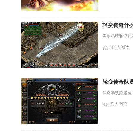
轻变传奇什
什么？)
黑暗秘境和混乱
(47)人阅读
轻变传奇队
岭？)
传奇游戏跨服魔
(5)人阅读