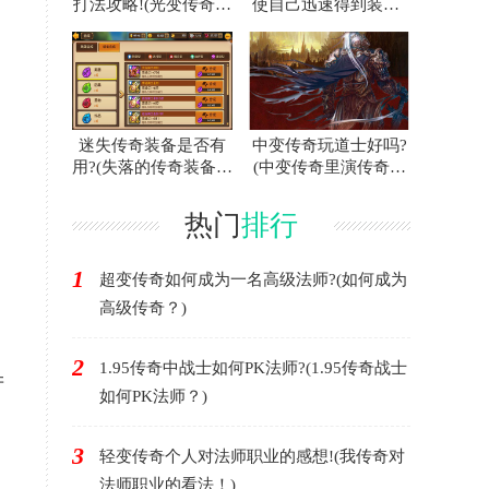
打法攻略!(光变传奇白
使自己迅速得到装备?
门蜘蛛的攻略指南！)
(联合打击传奇游戏中
如何快速获得装备？)
迷失传奇装备是否有
中变传奇玩道士好吗?
用?(失落的传奇装备有
(中变传奇里演传奇好
用吗？)
不好？)
热门
排行
1
超变传奇如何成为一名高级法师?(如何成为
高级传奇？)
2
1.95传奇中战士如何PK法师?(1.95传奇战士
产
如何PK法师？)
，
3
轻变传奇个人对法师职业的感想!(我传奇对
法师职业的看法！)