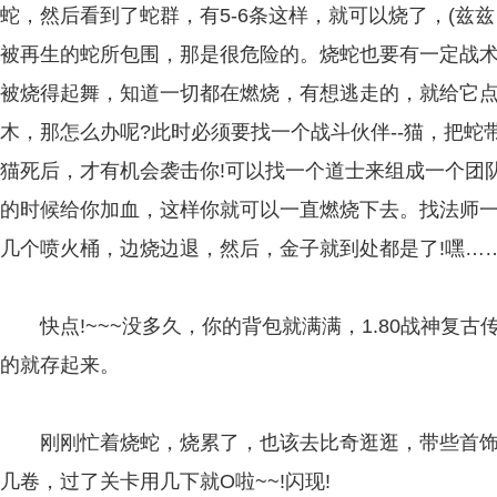
蛇，然后看到了蛇群，有5-6条这样，就可以烧了，(兹
被再生的蛇所包围，那是很危险的。烧蛇也要有一定战术
被烧得起舞，知道一切都在燃烧，有想逃走的，就给它
木，那怎么办呢?此时必须要找一个战斗伙伴--猫，把
猫死后，才有机会袭击你!可以找一个道士来组成一个团
的时候给你加血，这样你就可以一直燃烧下去。找法师
几个喷火桶，边烧边退，然后，金子就到处都是了!嘿…
快点!~~~没多久，你的背包就满满，1.80战神复古
的就存起来。
刚刚忙着烧蛇，烧累了，也该去比奇逛逛，带些首饰去
几卷，过了关卡用几下就O啦~~!闪现!