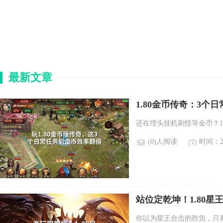
最新文章
1.80金币传奇：3个
还在埋头挂机刷怪等金币？1
(0)人阅读
时间：20
站位定乾坤！1.80
你以为星王合击的胜负，只