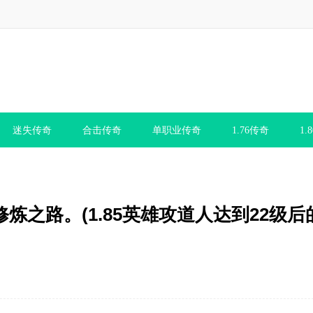
迷失传奇
合击传奇
单职业传奇
1.76传奇
1.
修炼之路。(1.85英雄攻道人达到22级后