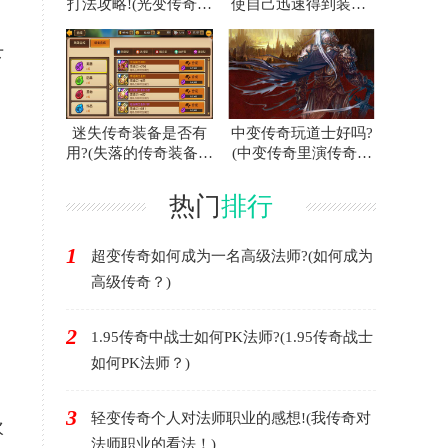
打法攻略!(光变传奇白
使自己迅速得到装备?
，
门蜘蛛的攻略指南！)
(联合打击传奇游戏中
如何快速获得装备？)
下
迷失传奇装备是否有
中变传奇玩道士好吗?
用?(失落的传奇装备有
(中变传奇里演传奇好
用吗？)
不好？)
热门
排行
1
超变传奇如何成为一名高级法师?(如何成为
高级传奇？)
2
1.95传奇中战士如何PK法师?(1.95传奇战士
如何PK法师？)
3
轻变传奇个人对法师职业的感想!(我传奇对
欢
法师职业的看法！)