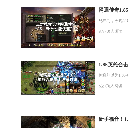
网通传奇1.
兄弟们，今晚又
(0)人阅读
1.85英雄
你真的以为1.
(0)人阅读
新手福音！1