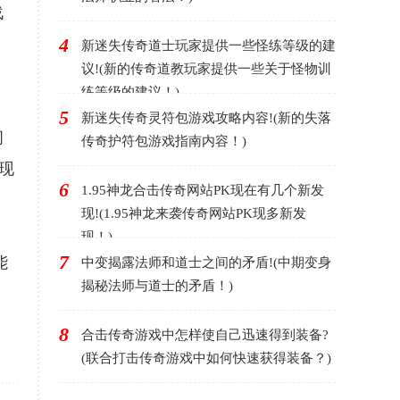
战
4
新迷失传奇道士玩家提供一些怪练等级的建
议!(新的传奇道教玩家提供一些关于怪物训
练等级的建议！)
5
新迷失传奇灵符包游戏攻略内容!(新的失落
间
传奇护符包游戏指南内容！)
现
6
1.95神龙合击传奇网站PK现在有几个新发
现!(1.95神龙来袭传奇网站PK现多新发
现！)
7
能
中变揭露法师和道士之间的矛盾!(中期变身
揭秘法师与道士的矛盾！)
8
合击传奇游戏中怎样使自己迅速得到装备?
(联合打击传奇游戏中如何快速获得装备？)