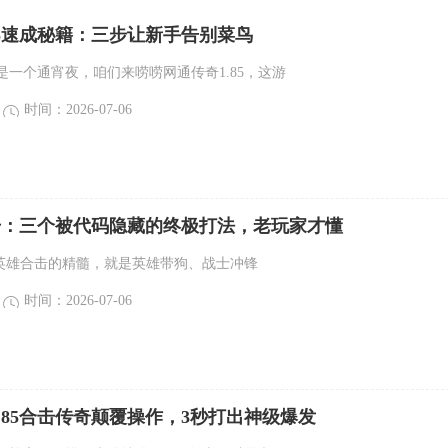
85速成秘籍：三步让新手告别菜鸟
是一个通宵夜，咱们来唠唠网通传奇1.85，这游
时间：2026-07-06
合击：三个被代码隐藏的终极打法，老玩家才懂
85英雄合击的精髓，就是英雄带狗、战士冲锋
时间：2026-07-06
.85合击传奇颠覆操作，3秒打出神级爆发