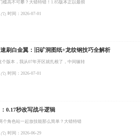
门槛高不可攀？大错特错！1.85版本正以最彻
时间：2026-07-01
三周速刷白金翼：旧矿洞图纸+龙纹钢技巧全解析
5这个版本，我从07年开区就扎根了，中间辗转
时间：2026-07-01
门：0.17秒改写战斗逻辑
两个角色站一起放技能那么简单？大错特错
时间：2026-06-29