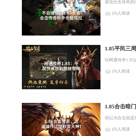
谁说合击传奇的
(0)人阅读
1.85平民
玩网通传奇1.8
(0)人阅读
1.85合击暗
你以为合击就是
(0)人阅读