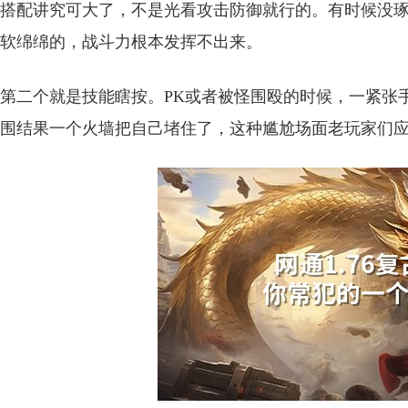
搭配讲究可大了，不是光看攻击防御就行的。有时候没
软绵绵的，战斗力根本发挥不出来。
第二个就是技能瞎按。PK或者被怪围殴的时候，一紧张
围结果一个火墙把自己堵住了，这种尴尬场面老玩家们