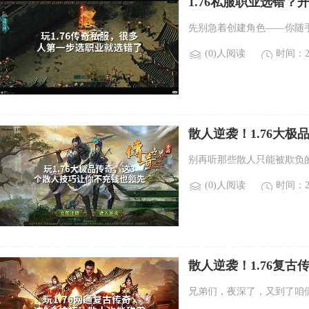
1.76私服职业选错
先别急着创建角色——你随
(0)人阅读
时间：20
散人逆袭！1.76大
别再听那些散人只能被欺负的
(0)人阅读
时间：20
散人逆袭！1.76复古
兄弟们，夜深了，又到了咱