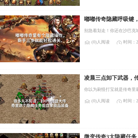
嘟嘟传奇隐藏呼吸键
别急着划走！你还在沙巴克
(0)人阅读
时间：20
凌晨三点卸下武器，传
你以为刷怪打宝就是传奇里
(0)人阅读
时间：20
微变传奇3大隐藏任务