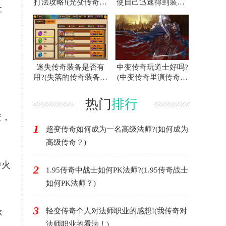
打法攻略!(光变传奇白
使自己迅速得到装备?
让
门蜘蛛的攻略指南！)
(联合打击传奇游戏中
如何快速获得装备？)
迷失传奇装备是否有
中变传奇玩道士好吗?
用?(失落的传奇装备有
(中变传奇里演传奇好
用吗？)
不好？)
热门
排行
进，
1
超变传奇如何成为一名高级法师?(如何成为
高级传奇？)
中火
2
1.95传奇中战士如何PK法师?(1.95传奇战士
如何PK法师？)
3
轻变传奇个人对法师职业的感想!(我传奇对
你
法师职业的看法！)