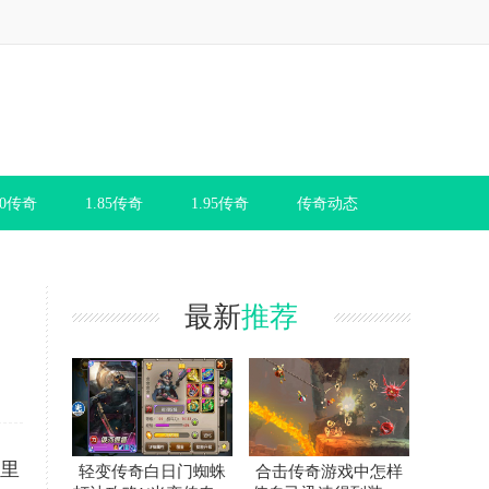
80传奇
1.85传奇
1.95传奇
传奇动态
最新
推荐
奇里
轻变传奇白日门蜘蛛
合击传奇游戏中怎样