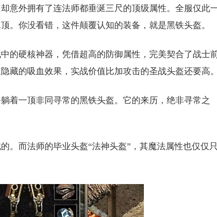
，却意外拥有了连法师都垂涎三尺的顶级属性。全服仅此
二顶。你没看错，这件颠覆认知的装备，就是黑铁头盔。
战中的硬核神器，凭借超高的防御属性，完美契合了战士
丝隐藏的吸血效果，实战价值比加攻击的圣战头盔还要高
静躺着一顶非同寻常的黑铁头盔。它的来历，绝非寻常之
的。而法师的毕业头盔“法神头盔”，其魔法属性也仅仅