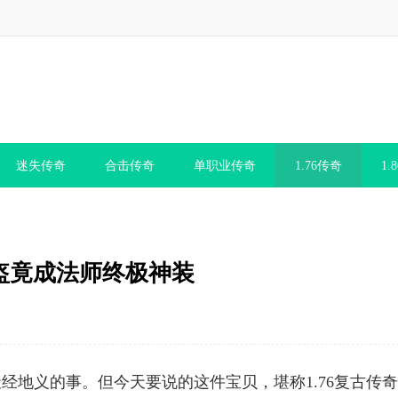
迷失传奇
合击传奇
单职业传奇
1.76传奇
1.
头盔竟成法师终极神装
经地义的事。但今天要说的这件宝贝，堪称1.76复古传