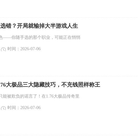
职业选错？开局就输掉大半游戏人生
色——你随手选的那个职业，可能正在悄悄
时间：2026-07-06
.76大极品三大隐藏技巧，不充钱照样称王
只能被欺负的谣言了！在1.76大极品传奇里
时间：2026-07-06