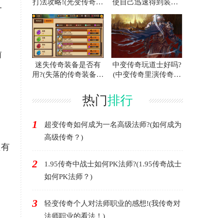
打法攻略!(光变传奇白
使自己迅速得到装备?
一
门蜘蛛的攻略指南！)
(联合打击传奇游戏中
如何快速获得装备？)
前
迷失传奇装备是否有
中变传奇玩道士好吗?
。
用?(失落的传奇装备有
(中变传奇里演传奇好
用吗？)
不好？)
热门
排行
1
超变传奇如何成为一名高级法师?(如何成为
高级传奇？)
只有
2
1.95传奇中战士如何PK法师?(1.95传奇战士
如何PK法师？)
3
轻变传奇个人对法师职业的感想!(我传奇对
法师职业的看法！)