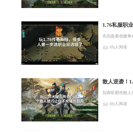
1.76私服
先别急着创建角
(0)人阅读
散人逆袭！1
别再听那些散人
(0)人阅读