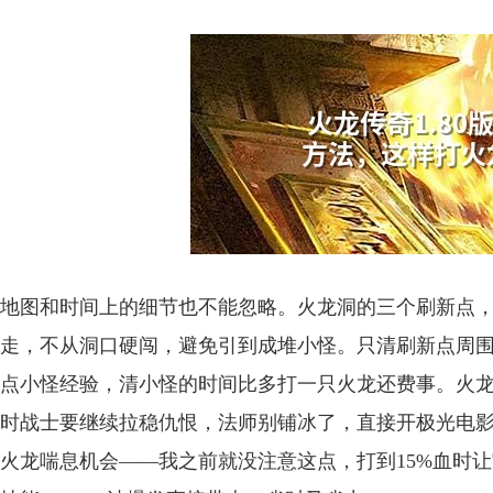
地图和时间上的细节也不能忽略。火龙洞的三个刷新点，
走，不从洞口硬闯，避免引到成堆小怪。只清刷新点周围
点小怪经验，清小怪的时间比多打一只火龙还费事。火龙
时战士要继续拉稳仇恨，法师别铺冰了，直接开极光电
火龙喘息机会——我之前就没注意这点，打到15%血时