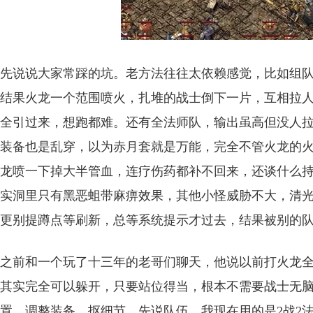
先说说大家常踩的坑。老方法往往太依赖感觉，比如组
结果火龙一个范围喷火，扎堆的战士倒下一片，互相拉
全引过来，想跑都难。还有全法师队，输出虽高但没人
装备也是乱穿，以为赤月套就是万能，完全不管火龙的
龙喷一下掉大半管血，连疗伤药都补不回来，还谈什么
实洞里只有黑恶蛆带麻痹效果，其他小怪威胁不大，清
更别提蹲点等刷新，总等系统提示才过去，结果被别的
之前和一个玩了十三年的老哥们聊天，他说以前打火龙
其实完全可以躲开，只要站位得当，根本不需要战士无
置、调整装备、抠细节。先说队伍，我现在用的是2战2