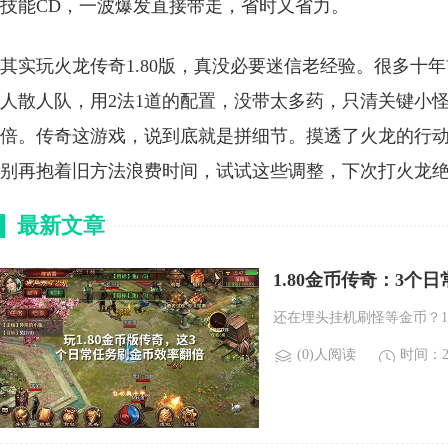
技能CD，一波爆发直接带走，省时又省力。
其实玩火龙传奇1.80版，真没必要迷信老经验。很多十
人散人队，用2法1道的配置，没带太多药，只清关键小
倍。传奇这游戏，说到底就是拼细节。摸透了火龙的行
别再抱着旧方法浪费时间，试试这些调整，下次打火龙
最新文章
1.80金币传奇：3个
还在埋头挂机刷怪等金币？1
(0)人阅读
时间：20