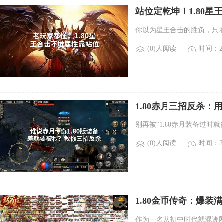
站位定乾坤！1.80
你以为星王合击的胜负，只
(0)人阅读
时间：20
1.80赤月三招反杀
别再被“1.80赤月装备过时
(0)人阅读
时间：20
1.80金币传奇：爆
作为一名从初中时代就混迹