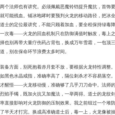
两个法师也有讲究。必须佩戴恶魔铃铛提升魔抗，首饰
就可能残血。铺冰咆哮时要预判火龙的移动路径，把冰
道士的定位最讲究，不能只顾着加血，要全程保持绿毒降
一次毒——火龙的回血机制只在防御满值时触发，毒上
择也别再带大量疗伤药占背包，换成万年雪霜，一包顶
道，别在保命环节浪费太多时间。
装备方面，别死抱着赤月套不放，要根据火龙特性调整
如黑色水晶戒指，准确率高了，隔位刺杀才不容易落空
才醒悟——火龙移动慢，准确够了几乎刀刀命中。法师的
烈焰手镯，既加火抗又加魔法，一举两得。道士的龙纹
率直接影响对火龙防御的压制效果。我之前组过一个堆
了半天才打完。换成高准确道士后，毒一上，火龙像被