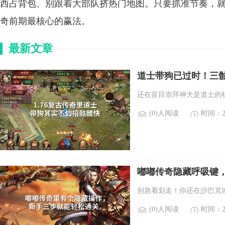
西占背包、别跟着大部队挤热门地图。只要抓准节奏，
奇前期最核心的赢法。
最新文章
道士带狗已过时！三
还在盲目崇拜神犬是道士的
(0)人阅读
时间：20
嘟嘟传奇隐藏呼吸键
别急着划走！你还在沙巴克
(0)人阅读
时间：20