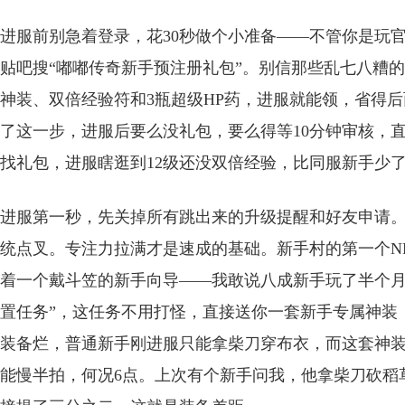
进服前别急着登录，花30秒做个小准备——不管你是玩
贴吧搜“嘟嘟传奇新手预注册礼包”。别信那些乱七八糟
神装、双倍经验符和3瓶超级HP药，进服就能领，省得后
了这一步，进服后要么没礼包，要么得等10分钟审核，
找礼包，进服瞎逛到12级还没双倍经验，比同服新手少了
进服第一秒，先关掉所有跳出来的升级提醒和好友申请
统点叉。专注力拉满才是速成的基础。新手村的第一个N
着一个戴斗笠的新手向导——我敢说八成新手玩了半个月都
置任务”，这任务不用打怪，直接送你一套新手专属神装
装备烂，普通新手刚进服只能拿柴刀穿布衣，而这套神装
能慢半拍，何况6点。上次有个新手问我，他拿柴刀砍稻