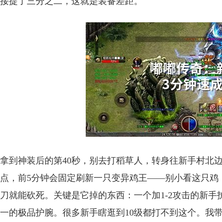
接提了三分之二，这就是装备差距。
拿到神装后的第40秒，别去打稻草人，转身往新手村北边
点，前5分钟会固定刷新一只变异鸡王——别小看这只鸡
刀就能砍死。关键是它掉的东西：一个加1-2攻击的新
一的极品护腕。很多新手瞎逛到10级都打不到这个。我