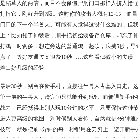
是稻草人的两倍，而且不会像僵尸洞门口那样人挤人抢怪
打掉它，刚好升到7级。这时你的攻击大概有12-15，血
门口的下一个半兽人。可能有人觉得这没什么难的，但
上：比如领了神装后，顺手把初始装备存仓库，却忘了
打鸡王时贪多，想连旁边的普通鸡一起砍，浪费5秒，导
点了，等好友通过又浪费10秒……这些看似微小的失误
差出好几级的经验。
最后30秒，别留在新手村，直接往半兽人古墓入口走。
第一层的半兽人，清完10只就能升到8级。而普通新手
战力，已经抵得上别人玩10分钟的水平。只要保持这种
进入更高级的地图。到时候别人看你，自然就是3分钟速
技巧，就是把前3分钟的每一秒都用在刀刃上，避开新手