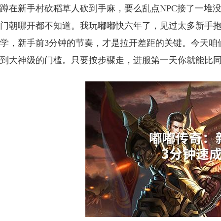
蹲在新手村砍稻草人砍到手麻，要么乱点NPC接了一堆
门朝哪开都不知道。我玩嘟嘟快六年了，见过太多新手
学，新手前3分钟的节奏，才是拉开差距的关键。今天咱
到大神级的门槛。只要按步骤走，进服第一天你就能比