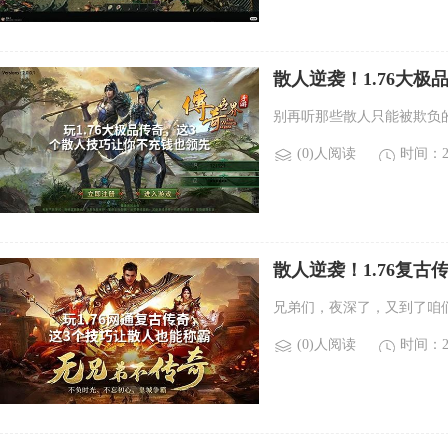
散人逆袭！1.76大
别再听那些散人只能被欺负的
(0)人阅读
时间：20
散人逆袭！1.76复古
兄弟们，夜深了，又到了咱
(0)人阅读
时间：20