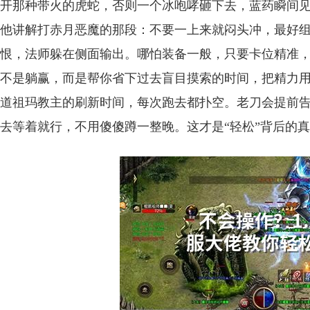
开那种带火的虎蛇，否则一个冰咆哮砸下去，蓝药瞬间
他讲解打赤月恶魔的那段：不要一上来就闷头冲，最好
恨，法师躲在侧面输出。哪怕装备一般，只要卡位精准，
不是躺赢，而是帮你省下过去盲目摸索的时间，把精力
道祖玛教主的刷新时间，每次跑去都扑空。老刀会提前
去等着就行，不用傻傻蹲一整晚。这才是“轻松”背后的