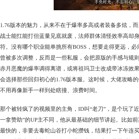
1.76版本的魅力，从来不在于爆率多高或者装备多炫，
战士能扛能打但蓝量见底就废，法师群体清怪效率高却
符。没有哪个职业能单挑所有BOSS，想要走得更远，
曾被多次调整，反而是一些私服，会把原版的手感与规
赤月恶魔的爆率调得离谱，或将祖玛卫士改成带冰冻效果
会选择那些回归初心的1.76版本服。这时候，大佬攻略
不用再像新手一样到处瞎撞、浪费时间。
那个被转疯了的视频里的主角，ID叫“老刀”，是个玩了近
一拿赞助”的UP主不同，他从最基础的细节讲起。比如
最快的，非要去毒蛇山谷打小蛇攒钱，结果打一下午连