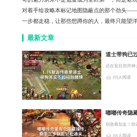
对着手绘攻略本标记地图隐蔽点的那个劲头—
一步都走稳，让那些想蹲你的人，最终只能望
最新文章
道士带狗已
还在盲目崇拜神
(0)人阅读
嘟嘟传奇隐
别急着划走！你
(0)人阅读