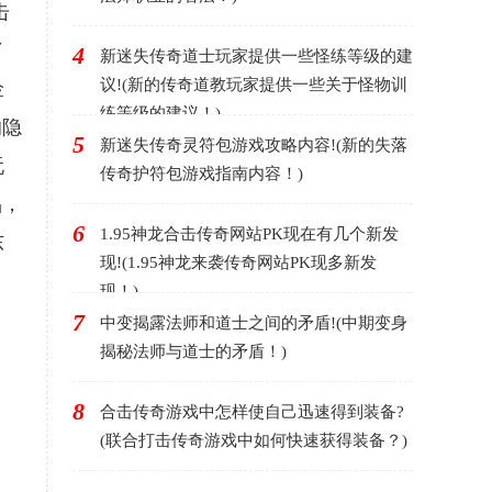
击
了
4
新迷失传奇道士玩家提供一些怪练等级的建
议!(新的传奇道教玩家提供一些关于怪物训
捡
练等级的建议！)
的隐
5
新迷失传奇灵符包游戏攻略内容!(新的失落
玩
传奇护符包游戏指南内容！)
品，
6
1.95神龙合击传奇网站PK现在有几个新发
东
现!(1.95神龙来袭传奇网站PK现多新发
现！)
7
中变揭露法师和道士之间的矛盾!(中期变身
揭秘法师与道士的矛盾！)
8
合击传奇游戏中怎样使自己迅速得到装备?
(联合打击传奇游戏中如何快速获得装备？)