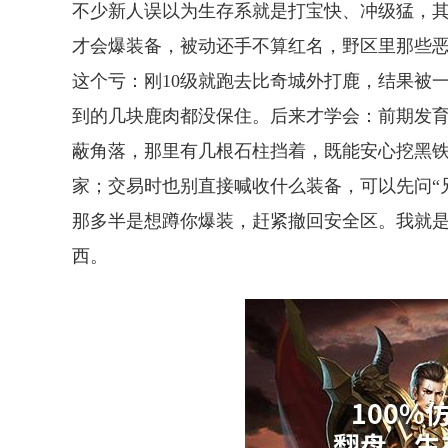
不少新人误以为生存系就是打宝快、冲级猛，其
才会爆装备，被动还手不算红名，野区里那些
这个亏：刚10级就跑去比奇城外打鹿，结果被
到的几块鹿肉都没保住。后来才学会：前期发育
蔽角落，那里有几根石柱挡着，既能安心挖黑
家；交易时也别直接喊收什么装备，可以先问“
那多半是想蹲你爆装，赶紧撤回安全区。我就
西。