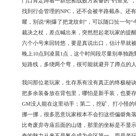
门口肯定蹲着一群想捡战败方装备的“钓鱼党”
找到行会管理的NPC，还不会被半路截杀。还
耀，别说“刚爆了把龙纹剑”，可以随口扯一句
裁决之杖，差点喊出来，突然想起老玩家的提
六个小号来回转悠，要是真说出口，估计早就
晚上10点到凌晨1点，这个时间段尽量别单独
短路线，多绕两个弯，很可能就避开了蹲点的
我问那位老玩家，生存系有没有真正的终极秘
把多余装备放在背包里，哪怕是新手装，也要存
GM没人能在这里动手；第二，挖矿、打小怪的
挪一挪，很多恶意玩家根本不会扫这些偏僻角落
比奇废弃寺庙后面的山缝，那里的坐标是不显
奇的魅力从来不是氪金成为全区第一，而是老