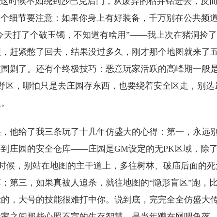
，这时候不如绕到沙巴克后门，从废弃的枯井钻进去，反
有个细节要注意：如果你身上有好装备，千万别在公共频
“今天打了个破玉镯，不知道有啥用”——我上次在猪洞捡
醒，赶紧憋了回去，结果没过多久，刚才那个地图就来了
被围剿了。还有个终极技巧：恶意玩家活跃的高峰期一般
跑野区，哪怕只是去庄园存东西，也要绕着安全区走，别选
人。
诀，他给了我三条玩了十几年仿盛大的心得：第一，永远
到庄园的安全仓库——庄园是GM设定的无PK区域，除
时候，别站在地图的主干道上，多往树林、破庙后面的死
；第三，如果真被人追杀，就往地图的“隐形盲区”跑，
示的，大号的技能很难打中你。说到底，完完全全仿盛大
玩家之间那些心照不宣的生存智慧，是当年蹲在网吧角落