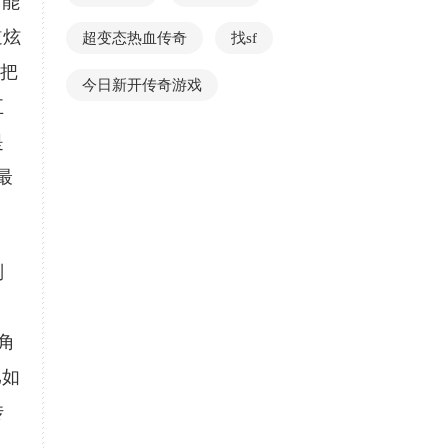
而能
道炫
超变态热血传奇
找sf
了把
今日新开传奇游戏
五
是
最
别
了
角
比如
传
，