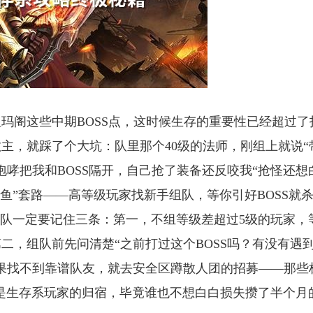
玛阁这些中期BOSS点，这时候生存的重要性已经超过了
主，就踩了个大坑：队里那个40级的法师，刚组上就说“
哮把我和BOSS隔开，自己抢了装备还反咬我“抢怪还想
鱼”套路——高等级玩家找新手组队，等你引好BOSS就
组队一定要记住三条：第一，不组等级差超过5级的玩家，
二，组队前先问清楚“之前打过这个BOSS吗？有没有遇
果找不到靠谱队友，就去安全区蹲散人团的招募——那些
才是生存系玩家的归宿，毕竟谁也不想白白损失攒了半个月