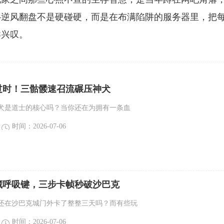
—逆风翻盘不是硬碰硬，而是在布满陷阱的服务器里，把
洋兴叹。
过时！三骷髅速召流碾压神犬
犬是道士的核心吗？当你还在为拥有一条血
时间：2026-07-06
藏呼吸键，三步卡帧秒破沙巴克
还在沙巴克城门外卡了整整三天吗？而有些玩
时间：2026-07-06