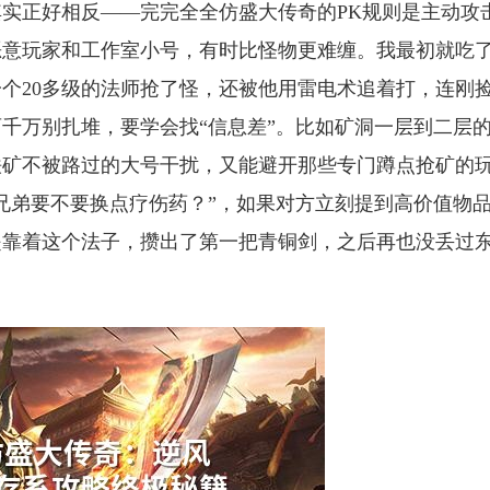
实正好相反——完完全全仿盛大传奇的PK规则是主动攻
恶意玩家和工作室小号，有时比怪物更难缠。我最初就吃
一个20多级的法师抢了怪，还被他用雷电术追着打，连刚
千万别扎堆，要学会找“信息差”。比如矿洞一层到二层
铁矿不被路过的大号干扰，又能避开那些专门蹲点抢矿的
兄弟要不要换点疗伤药？”，如果对方立刻提到高价值物
是靠着这个法子，攒出了第一把青铜剑，之后再也没丢过