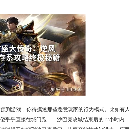
场预判游戏，你得摸透那些恶意玩家的行为模式。比如有
别傻乎乎直接往城门跑——沙巴克攻城结束后的12小时内