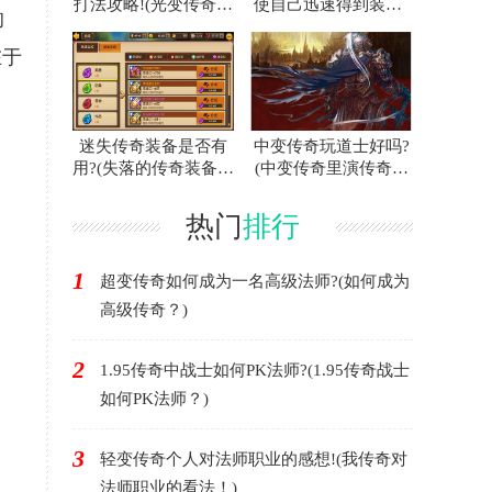
打法攻略!(光变传奇白
使自己迅速得到装备?
的
门蜘蛛的攻略指南！)
(联合打击传奇游戏中
如何快速获得装备？)
在于
迷失传奇装备是否有
中变传奇玩道士好吗?
用?(失落的传奇装备有
(中变传奇里演传奇好
用吗？)
不好？)
热门
排行
1
超变传奇如何成为一名高级法师?(如何成为
高级传奇？)
2
1.95传奇中战士如何PK法师?(1.95传奇战士
如何PK法师？)
3
轻变传奇个人对法师职业的感想!(我传奇对
法师职业的看法！)