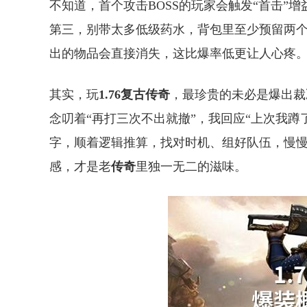
不知道，首个攻击BOSS的玩家会触发“首击”增
第三，别带太多低级药水，背包里至少预留两
出的物品会直接消失，这比爆率低更让人心疼
其实，玩
1.76复古传奇
，最珍贵的未必是爆出裁
念叨着“再打三次不出就撤”，我回应“上次我
字，顺着逻辑推算，找对时机、组好队伍，慢
感，才是老
传奇
里独一无二的滋味。