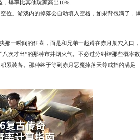
益，爆率比其他玩家高出10%。
个空位。游戏内的掉落会自动填入空格，如果背包满了，
。
决那一瞬间的狂喜，而是和兄弟一起蹲在赤月巢穴入口，
蹲了八次才出”的那种市井烟火气。不必过分纠结那些概率数
慢积累装备。那种终于等到赤月恶魔掉落天尊戒指的满足