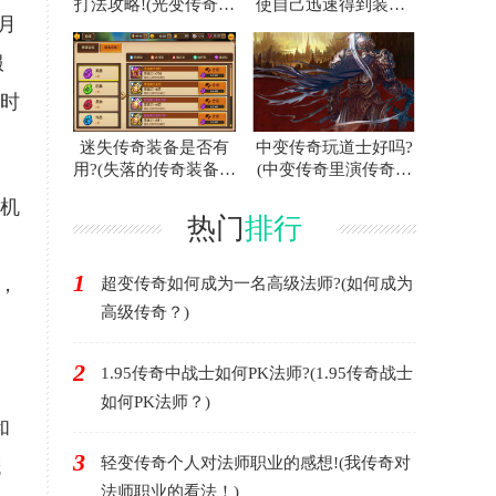
打法攻略!(光变传奇白
使自己迅速得到装备?
月
门蜘蛛的攻略指南！)
(联合打击传奇游戏中
如何快速获得装备？)
服
时
迷失传奇装备是否有
中变传奇玩道士好吗?
用?(失落的传奇装备有
(中变传奇里演传奇好
用吗？)
不好？)
机
热门
排行
1
，
超变传奇如何成为一名高级法师?(如何成为
高级传奇？)
。
2
1.95传奇中战士如何PK法师?(1.95传奇战士
如何PK法师？)
和
3
轻变传奇个人对法师职业的感想!(我传奇对
概
法师职业的看法！)