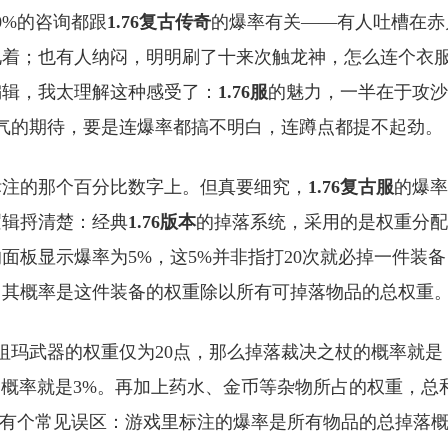
0%的咨询都跟
1.76复古传奇
的爆率有关——有人吐槽在赤
见着；也有人纳闷，明明刷了十来次触龙神，怎么连个衣
编辑，我太理解这种感受了：
1.76服
的魅力，一半在于攻沙
运气的期待，要是连爆率都搞不明白，连蹲点都提不起劲。
标注的那个百分比数字上。但真要细究，
1.76复古服
的爆率
逻辑捋清楚：经典
1.76版本
的掉落系统，采用的是权重分配
面板显示爆率为5%，这5%并非指打20次就必掉一件装备
，其概率是这件装备的权重除以所有可掉落物品的总权重
中祖玛武器的权重仅为20点，那么掉落裁决之杖的概率就是
300点，概率就是3%。再加上药水、金币等杂物所占的权重，总
里有个常见误区：游戏里标注的爆率是所有物品的总掉落