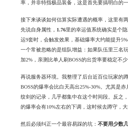
率，并非特指极品装备，这是首先要搞明白的
接下来谈谈如何估算实际遭遇的概率，这里有
先说自身属性，
1.76
里的幸运值系统确实是个隐
运9套时，会触发效果，基础爆率大约能提升5
一个常被忽略的是组队增益：如果队伍里三名玩
加2%，亲测比单人刷BOSS的出货率要稳定不
再说服务器环境。我整理了后台近百位玩家的蹲
BOSS的爆率会比白天高出25%-30%。尤其
纹剑的记录，几乎都集中在这个时间段。反之，
的爆率会有10%左右的下调，这时候去蹲守，
然后必须纠正一个最容易踩的坑：
不要用少数