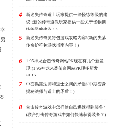
4
新迷失传奇道士玩家提供一些怪练等级的建
。
议!(新的传奇道教玩家提供一些关于怪物训
成幸
练等级的建议！)
5
新迷失传奇灵符包游戏攻略内容!(新的失落
。另
传奇护符包游戏指南内容！)
增
6
1.95神龙合击传奇网站PK现在有几个新发
现!(1.95神龙来袭传奇网站PK现多新发
现！)
，
7
中变揭露法师和道士之间的矛盾!(中期变身
龙
揭秘法师与道士的矛盾！)
S
8
合击传奇游戏中怎样使自己迅速得到装备?
(联合打击传奇游戏中如何快速获得装备？)
恶