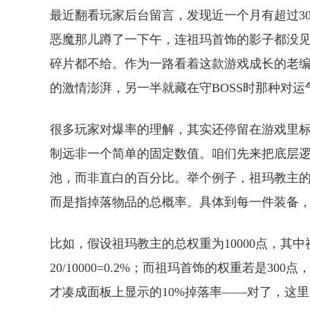
最近翻看玩家后台留言，发现近一个月有超过3
恶魔那儿蹲了一下午，连祖玛首饰的影子都没
碎片都不给。作为一路看着这款游戏成长的老
的激情澎湃，另一半就藏在守BOSS时那种对
很多玩家对爆率的理解，其实还停留在游戏里
制远非一个简单的固定数值。咱们先来把底层
池，而非直白的百分比。举个例子，祖玛教主的
而是指掉落物品的总概率。具体到每一件装备
比如，假设祖玛教主的总权重为10000点，其
20/10000=0.2%；而祖玛首饰的权重若是
才凑成面板上显示的10%掉落率——对了，这