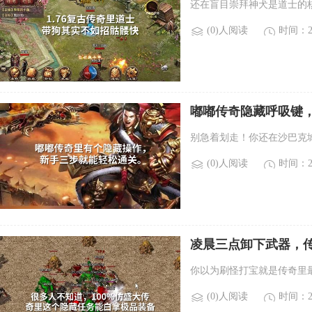
还在盲目崇拜神犬是道士的
(0)人阅读
时间：20
嘟嘟传奇隐藏呼吸键
别急着划走！你还在沙巴克
(0)人阅读
时间：20
凌晨三点卸下武器，传
你以为刷怪打宝就是传奇里
(0)人阅读
时间：20