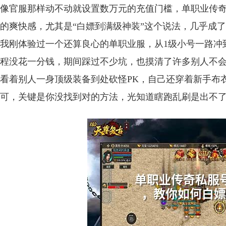
像官服那样动不动就设置数万元的充值门槛，单职业传
的爽快感，尤其是“白嫖到满级神装”这个说法，几乎成
我刚体验过一个还算良心的单职业服，从1级小号一路冲到
程没花一分钱，期间踩过不少坑，也摸清了许多别人不
看着别人一身顶级装备到处砍怪PK，自己还穿着新手布
可，关键是你没找到对的方法，光知道瞎跑乱刷是出不