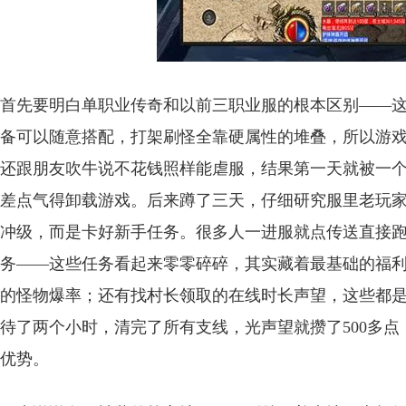
首先要明白单职业传奇和以前三职业服的根本区别——
备可以随意搭配，打架刷怪全靠硬属性的堆叠，所以游
还跟朋友吹牛说不花钱照样能虐服，结果第一天就被一
差点气得卸载游戏。后来蹲了三天，仔细研究服里老玩
冲级，而是卡好新手任务。很多人一进服就点传送直接
务——这些任务看起来零零碎碎，其实藏着最基础的福利
的怪物爆率；还有找村长领取的在线时长声望，这些都
待了两个小时，清完了所有支线，光声望就攒了500多点
优势。