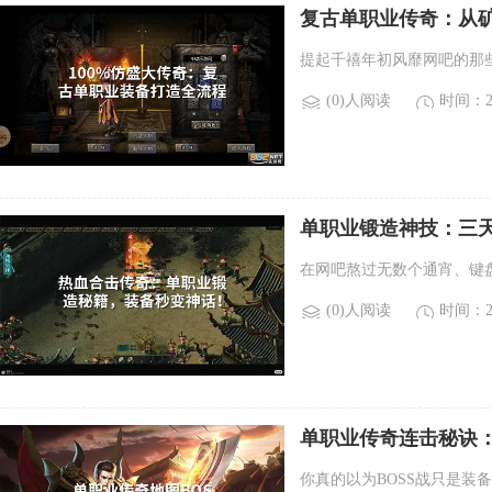
复古单职业传奇：从
提起千禧年初风靡网吧的那
(0)人阅读
时间：20
单职业锻造神技：三
在网吧熬过无数个通宵、键
(0)人阅读
时间：20
单职业传奇连击秘诀：0
你真的以为BOSS战只是装