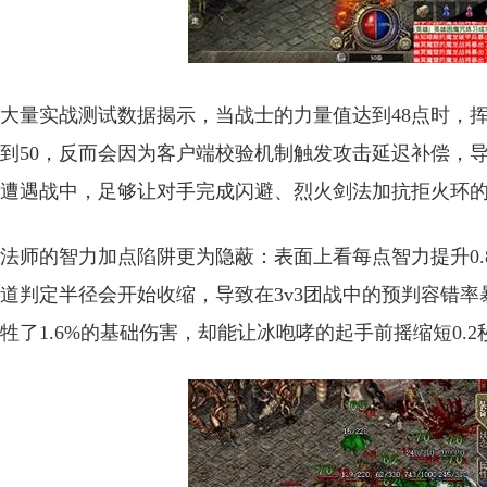
大量实战测试数据揭示，当战士的力量值达到48点时，挥
到50，反而会因为客户端校验机制触发攻击延迟补偿，导致
遭遇战中，足够让对手完成闪避、烈火剑法加抗拒火环
法师的智力加点陷阱更为隐蔽：表面上看每点智力提升0.
道判定半径会开始收缩，导致在3v3团战中的预判容错率
牲了1.6%的基础伤害，却能让冰咆哮的起手前摇缩短0.