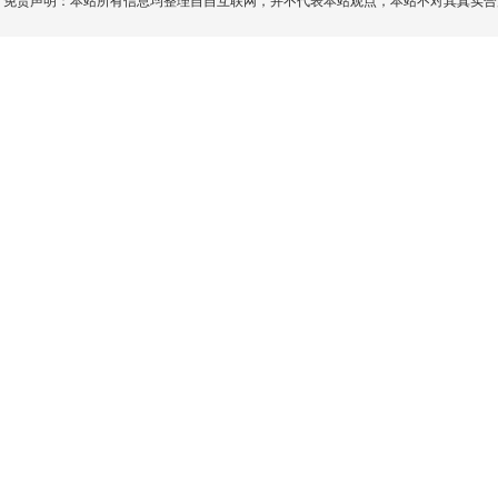
免责声明：本站所有信息均整理自自互联网，并不代表本站观点，本站不对其真实合法性负责。如