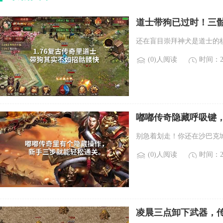
道士带狗已过时！三
还在盲目崇拜神犬是道士的
(0)人阅读
时间：20
嘟嘟传奇隐藏呼吸键
别急着划走！你还在沙巴克
(0)人阅读
时间：20
凌晨三点卸下武器，传