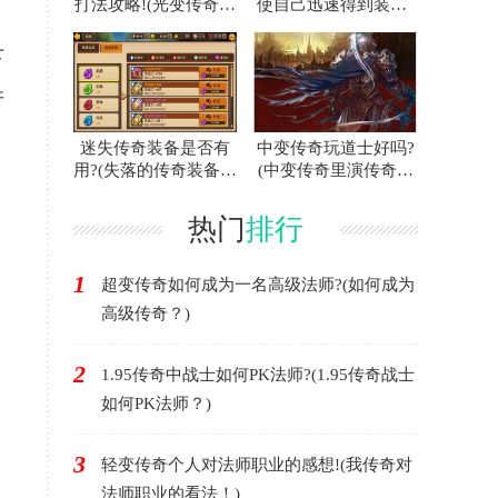
打法攻略!(光变传奇白
使自己迅速得到装备?
门蜘蛛的攻略指南！)
(联合打击传奇游戏中
如何快速获得装备？)
下
并
迷失传奇装备是否有
中变传奇玩道士好吗?
用?(失落的传奇装备有
(中变传奇里演传奇好
用吗？)
不好？)
热门
排行
1
超变传奇如何成为一名高级法师?(如何成为
高级传奇？)
2
1.95传奇中战士如何PK法师?(1.95传奇战士
如何PK法师？)
3
轻变传奇个人对法师职业的感想!(我传奇对
法师职业的看法！)