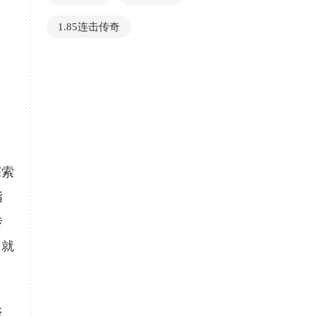
1.85连击传奇
探索
指
传
，就
疑