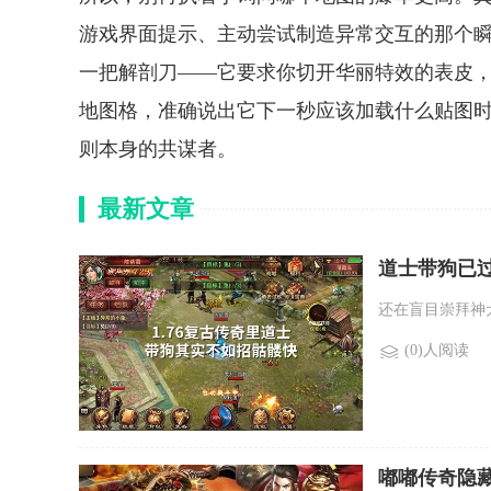
游戏界面提示、主动尝试制造异常交互的那个瞬
一把解剖刀——它要求你切开华丽特效的表皮
地图格，准确说出它下一秒应该加载什么贴图
则本身的共谋者。
最新文章
道士带狗已
还在盲目崇拜神
(0)人阅读
嘟嘟传奇隐