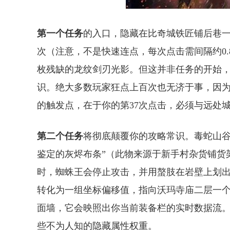
第一个任务
的入口，隐藏在比奇城铁匠铺后巷一
次（注意，不是快速连点，每次点击需间隔约0
枚残缺的龙纹剑刃光影。但这并非任务的开始，
识。绝大多数玩家狂点上百次也无济于事，因为
的触发点，在于你的第37次点击，必须与远处
第二个任务
将彻底颠覆你的攻略常识。毒蛇山谷
鉴定的灰烬布条”（此物来源于新手村杂货铺货
时，蜘蛛王会停止攻击，并用螯肢在岩壁上划
转化为一组坐标偏移值，指向沃玛寺庙二层一个
面墙，它会映照出你当前装备栏的实时数据流
些不为人知的隐藏属性权重。