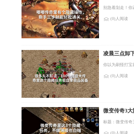
别急着划走！你
(0)人阅读
凌晨三点卸
你以为刷怪打宝
(0)人阅读
微变传奇3
标题：微变传奇
(0)人阅读