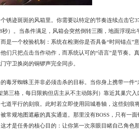
个锈迹斑斑的风箱里。你需要以特定的节奏连续点击它3
.8秒）。当条件满足，风箱会突然倒转三圈，地面浮现出
而是一个校验机制：系统在检测你是否具备“时间锚点”
他们只把点击当作动作，而系统认可的“语言”是节奏。
城门守卫换岗的铜锣声完全同步。
的毒牙蜘蛛王并非必须击杀的目标。当你身上携带一件“
架第三格，每日限购但店主从不主动陈列）靠近其巢穴入
出七道平行的刻痕。此时若立即使用回城卷轴，这些刻痕
被常规地图遮蔽的真实通道。那里没有BOSS，只有一面
。这才是任务的核心目的：让你第一次亲眼目睹自己角色