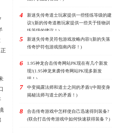
4
新迷失传奇道士玩家提供一些怪练等级的建
7
议!(新的传奇道教玩家提供一些关于怪物训
半
练等级的建议！)
5
新迷失传奇灵符包游戏攻略内容!(新的失落
意
传奇护符包游戏指南内容！)
真正
6
1.95神龙合击传奇网站PK现在有几个新发
现!(1.95神龙来袭传奇网站PK现多新发
未
现！)
7
中变揭露法师和道士之间的矛盾!(中期变身
口
揭秘法师与道士的矛盾！)
将
镜
8
合击传奇游戏中怎样使自己迅速得到装备?
(联合打击传奇游戏中如何快速获得装备？)
那