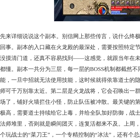
先来详细说说这个副本。别信网上那些传言，说什么终
回事。副本的入口藏在火龙殿的最深处，需要按照特定
没摸清门道，还真不容易找到——这感觉，就跟当年在
都懂。副本一共分为三层，每一层的BOSS机制都截然
能，一旦中招就无法使用技能，这时候就得依靠道士的
师可千万别靠太近。第二层是火龙战将，它会召唤出一
场了，铺好火墙拦住小怪，防止队伍被冲散。最关键的第
极高，需要道士持续给它上毒，并给全队加好防御，战士
法师堆里，否则就是瞬间团灭，连复活都来不及。上周
个玩战士的“菜刀王”，一个专精控制的“冰法”，还有个