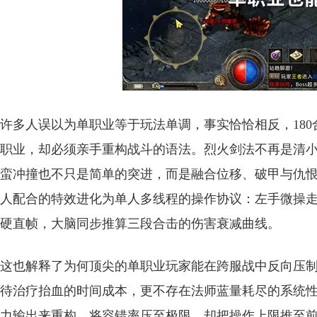
许多人误以为单职业等于玩法单调，事实恰恰相反，18
职业，却必须亲手重构战斗的语法。烈火剑法不再是清
蛮冲撞也不只是简单的突进，而是融合位移、破甲与仇
人配合的特效进化为单人多线程的操作协议：左手微操
硬直帧，大脑同步推算三段合击的伤害衰减曲线。
这也解释了为何顶尖的单职业玩家能在跨服战中反向压
待治疗抬血的时间成本，更不存在法师蓝量耗尽的系统
力输出来重构，将容错率压至极限，却把操作上限推至前