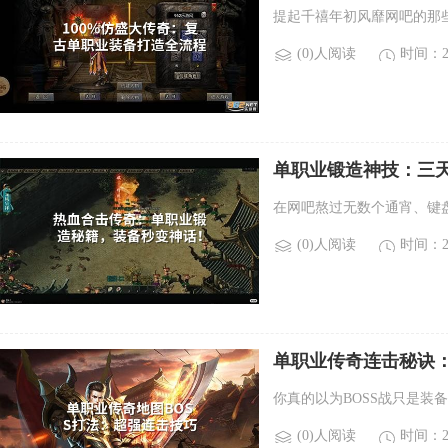
提起千禧年初风靡网吧的那
(0)人阅读
时间：20
单职业锻造神技：三
在网吧熬过无数个通宵、键
(0)人阅读
时间：20
单职业传奇连击秘诀：0
你真的以为BOSS战只是装
(0)人阅读
时间：20