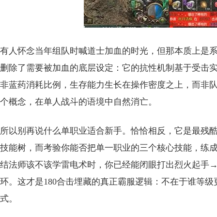
有人怀念当年组队时喊道士加血的时光，但那本质上是系
删除了需要被加血的底层设定：它的抗性机制基于受击
非蓝药消耗比例，生存能力生长在操作密度之上，而非队
个概念，在单人战斗的语境中自然消亡。
所以别再说什么单职业适合新手。恰恰相反，它是最残
技能树，而考验你能否把单一职业的三个核心技能，练
结法师该不该学雷电术时，你已经能闭眼打出烈火起手→
环。这才是180合击埋藏的真正霸服逻辑：不在于谁等
式。