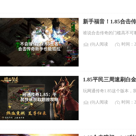
新手福音！1.85合
谁说合击传奇的门槛高不可攀
(0)人阅读
时间：20
1.85平民三周速刷
玩网通传奇1.85这个版本，
(0)人阅读
时间：20