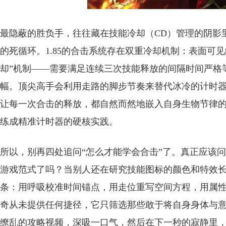
最隐蔽的胜负手，往往藏在技能冷却（CD）管理的阴影里
的死循环。1.85的合击系统存在双重冷却机制：表面可
却”机制——需要满足连续三次技能释放的间隔时间严格等于1
幅。顶尖高手会利用走路的脚步节奏来替代冰冷的计时器
让每一次合击的释放，都自然而然地嵌入自身生物节律
练成精准计时器的硬核实践。
所以，别再四处追问“怎么才能学会合击”了。真正应该问
游戏范式了吗？当别人还在研究技能图标的颜色和特效
条：用呼吸校准时间锚点，用走位重写空间方程，用属性重
奇从未提供任何捷径，它只筛选那些敢于将自身身体与
缭乱的攻略视频，深吸一口气，然后在下一秒的寂静里，