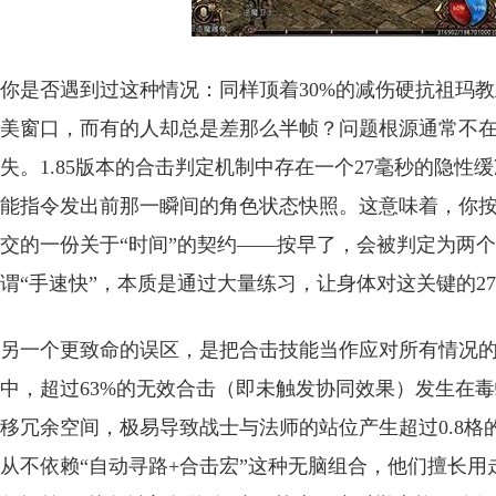
你是否遇到过这种情况：同样顶着30%的减伤硬抗祖玛
美窗口，而有的人却总是差那么半帧？问题根源通常不在
失。1.85版本的合击判定机制中存在一个27毫秒的隐
能指令发出前那一瞬间的角色状态快照。这意味着，你
交的一份关于“时间”的契约——按早了，会被判定为两
谓“手速快”，本质是通过大量练习，让身体对这关键的2
另一个更致命的误区，是把合击技能当作应对所有情况的万
中，超过63%的无效合击（即未触发协同效果）发生在
移冗余空间，极易导致战士与法师的站位产生超过0.8
从不依赖“自动寻路+合击宏”这种无脑组合，他们擅长