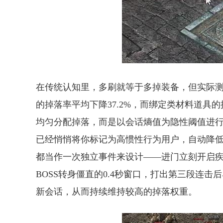
在传统认知里，多刷就等于多掉装备，但实际测
的掉落率平均下降37.2%，而绑定类材料道具
均匀分配掉落，而是以会话熵值为隐性阈值进行
已经悄悄将你标记为高惯性行为用户，自动降
都当作一次独立事件来设计——进门立刻开启
BOSS转身僵直的0.4秒窗口，打出第三段连
新会话，从而持续维持较高的掉落权重。