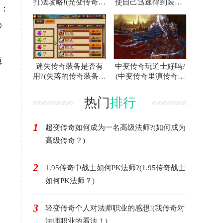
打法攻略!(光变传奇白
使自己迅速得到装备?
路：
门蜘蛛的攻略指南！)
(联合打击传奇游戏中
如何快速获得装备？)
秒
隐
迷失传奇装备是否有
中变传奇玩道士好吗?
用?(失落的传奇装备有
(中变传奇里演传奇好
用吗？)
不好？)
热门
排行
1
超变传奇如何成为一名高级法师?(如何成为
高级传奇？)
2
1.95传奇中战士如何PK法师?(1.95传奇战士
如何PK法师？)
3
轻变传奇个人对法师职业的感想!(我传奇对
法师职业的看法！)