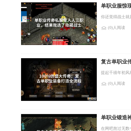
单职业服惊
你还觉得战士就
(0)人阅读
复古单职业
提起千禧年初风
(0)人阅读
单职业锻造
在网吧熬过无数