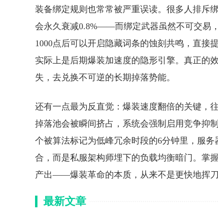
装备绑定规则也常常被严重误读。很多人排斥绑
会永久衰减0.8%——而绑定武器虽然不可交易
1000点后可以开启隐藏词条的蚀刻共鸣，直接
实际上是后期爆装加速度的隐形引擎。真正的
失，去兑换不可逆的长期掉落势能。
还有一点最为反直觉：爆装速度翻倍的关键，往往
掉落池会被瞬间挤占，系统会强制启用竞争抑制协
个被算法标记为低峰冗余时段的6分钟里，服务
合，而是私服架构师埋下的负载均衡暗门。掌
产出——爆装革命的本质，从来不是更快地挥
最新文章