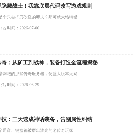
现隐藏战士！我靠底层代码改写游戏规则
是个只会挥刀砍怪的莽夫？那可就大错特错
时间：2026-07-06
传奇：从矿工到战神，装备打造全流程揭秘
靡网吧的那些传奇服务器，仿盛大版本无疑
时间：2026-06-29
神技：三天速成神话装备，告别属性纠结
个通宵、键盘都被磨出油光的老传奇玩家