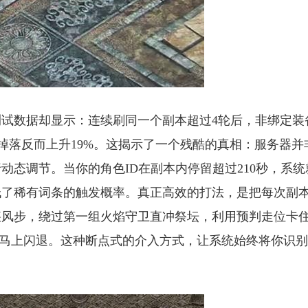
试数据却显示：连续刷同一个副本超过4轮后，非绑定装
的掉落反而上升19%。这揭示了一个残酷的真相：服务器并
动态调节。当你的角色ID在副本内停留超过210秒，系统
低了稀有词条的触发概率。真正高效的打法，是把每次副
疾风步，绕过第一组火焰守卫直冲祭坛，利用预判走位卡
击后马上闪退。这种断点式的介入方式，让系统始终将你识