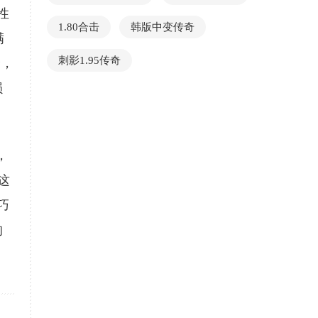
性
1.80合击
韩版中变传奇
满
刺影1.95传奇
择，
损
，
这
巧
的