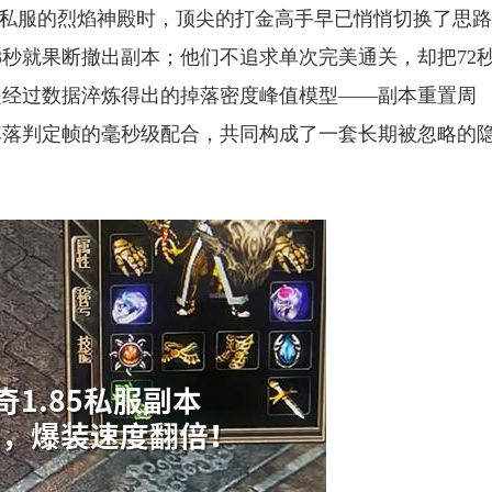
85私服的烈焰神殿时，顶尖的打金高手早已悄悄切换了思
3秒就果断撤出副本；他们不追求单次完美通关，却把72
是经过数据淬炼得出的掉落密度峰值模型——副本重置周
掉落判定帧的毫秒级配合，共同构成了一套长期被忽略的