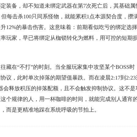
定装备，却不知道未绑定武器在第7次死亡后，其基础属
，但每击杀100只同系怪物，就能累积1点本源契合度，攒
提升12%的暴击伤害。这意味着：前期看似吃亏的绑定选
效率玩家，早已将绑定从枷锁转化为燃料，用可控的短期
藏在“不打”的时刻。当全服玩家集中攻坚某个BOSS时
议，此时单次掉落的期望值暴跌。而在凌晨2:17到2:23
器会释放积压的掉落配额，且不会触发抑制协议。这不是
握这个规律的人，用一杯咖啡的时间，就能完成别人通宵
刀，而是更精准地踩在系统呼吸的节拍上。