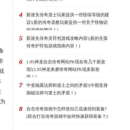
4
新迷失传奇道士玩家提供一些怪练等级的建
议!(新的传奇道教玩家提供一些关于怪物训
练等级的建议！)
5
新迷失传奇灵符包游戏攻略内容!(新的失落
传奇护符包游戏指南内容！)
备
非
6
1.95神龙合击传奇网站PK现在有几个新发
现!(1.95神龙来袭传奇网站PK现多新发
就
现！)
本
7
中变揭露法师和道士之间的矛盾!(中期变身
住
揭秘法师与道士的矛盾！)
别为
8
合击传奇游戏中怎样使自己迅速得到装备?
(联合打击传奇游戏中如何快速获得装备？)